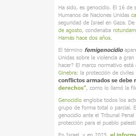
Ha sido, es genocidio. El 16 de
Humanos de Naciones Unidas
ca
seguridad de Israel en Gaza. De 
de agosto
, condenaba
rotundam
Hamás hace dos años
.
El término
femigenocidio
apare
Unidas sobre la violencia a gran
hacer? El marco normativo está
Ginebra
: la protección de civile
conflictos armados se debe 
derechos”
, como lo llamó la f
Genocidio
engloba todos los acto
grupo de forma total o parcial.
genocidio ante el Tribunal Penal
protección para el pueblo palest
En Israel, y en 2025,
el inform