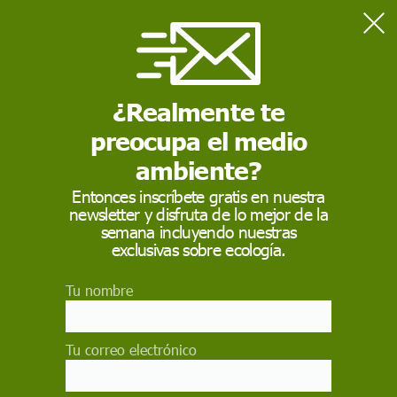
Home
Teatro
¿Realmente te
TEATRO
preocupa el medio
El
teatro
es un género literario constituido por obras,
generalmente dialogadas, destinadas a ser representadas
ambiente?
ante un público en un escenario. El teatro forma parte de
las llamadas artes escénicas, que combina las áreas de
Entonces inscríbete gratis en nuestra
actuación, escenografía, música, sonido y espectáculo
newsletter y disfruta de lo mejor de la
semana incluyendo nuestras
exclusivas sobre ecología.
Tu nombre
Tu correo electrónico