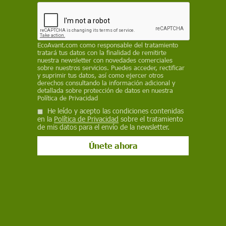
Actualidad
EcoAvant.com
como responsable del tratamiento
Las mujeres del teatro inglés del siglo
tratará tus datos con la finalidad de remitirte
nuestra newsletter con novedades comerciales
XVII que se negaron a ser ‘tradwives’
sobre nuestros servicios. Puedes acceder, rectificar
y suprimir tus datos, así como ejercer otros
Todos los hemos visto: gurúes con micrófonos hablando de
derechos consultando la información adicional y
vivir en su energía masculina, 'tradwives' simulando ser amas
detallada sobre protección de datos en nuestra
Política de Privacidad
de casa que esperan con ansia el regreso del hombre de “alto
valor” que provee para la familia. Las redes sociales se han
He leído y acepto las condiciones contenidas
llenado de estos discursos
en la
Política de Privacidad
sobre el tratamiento
de mis datos para el envío de la newsletter.