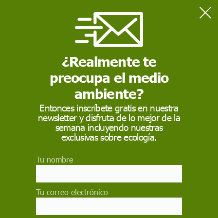
Home
epidemia
¿Realmente te
EPIDEMIA
preocupa el medio
Una epidemia es una enfermedad que ataca a un gran
número de personas o de animales en un mismo lugar y
ambiente?
durante un mismo período de tiempo.
Entonces inscríbete gratis en nuestra
newsletter y disfruta de lo mejor de la
semana incluyendo nuestras
exclusivas sobre ecología.
Tu nombre
Tu correo electrónico