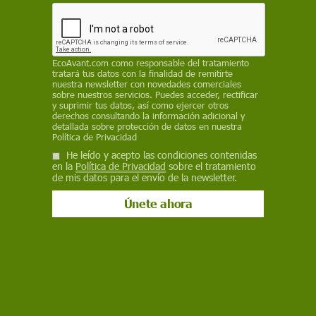
Salud
Nueva epidemia de ébola: ¿por qué
ha declarado la OMS una emergencia
EcoAvant.com
como responsable del tratamiento
tratará tus datos con la finalidad de remitirte
internacional?
nuestra newsletter con novedades comerciales
sobre nuestros servicios. Puedes acceder, rectificar
y suprimir tus datos, así como ejercer otros
La Organización Mundial de la Salud activa la alerta máxima
derechos consultando la información adicional y
por un brote de ébola Bundibugyo en la República Democrática
detallada sobre protección de datos en nuestra
del Congo y Uganda, con más de 370 casos sospechosos y al
Política de Privacidad
menos 100 fallecidos
He leído y acepto las condiciones contenidas
en la
Política de Privacidad
sobre el tratamiento
de mis datos para el envío de la newsletter.