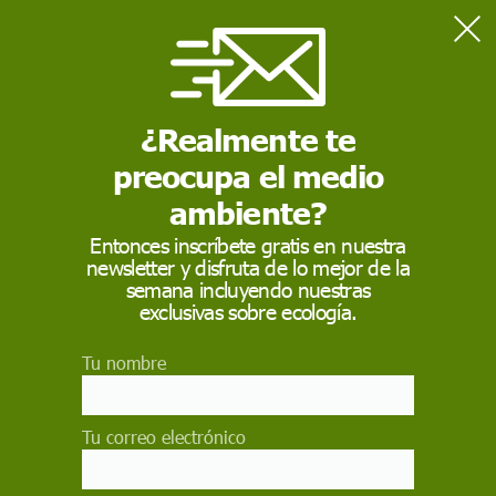
Home
Sostenibilidad
El TS mantiene la prohibición al arrastre en el Canal de
Menorca y el arrecife del Fort d'en Moreu
¿Realmente te
preocupa el medio
SOSTENIBILIDAD
ambiente?
El TS mantiene la
Entonces inscríbete gratis en nuestra
newsletter y disfruta de lo mejor de la
prohibición al arrastre
semana incluyendo nuestras
en el Canal de
exclusivas sobre ecología.
Menorca y el arrecife
Tu nombre
del Fort d'en Moreu
Tu correo electrónico
El Tribunal Supremo confirma la incompatibilidad
de las artes de pesca destructivas en áreas