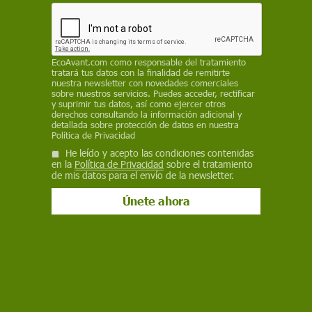
marinas protegidas, "un hecho clave para cumplir
los compromisos de España en cuanto al 10%
de protección estricta para 2030
EP
EcoAvant.com
como responsable del tratamiento
tratará tus datos con la finalidad de remitirte
nuestra newsletter con novedades comerciales
23 de diciembre de 2020
sobre nuestros servicios. Puedes acceder, rectificar
y suprimir tus datos, así como ejercer otros
derechos consultando la información adicional y
Facebook
X
WhatsApp
Meneame
Seguir en
detallada sobre protección de datos en nuestra
Política de Privacidad
Bluesky
He leído y acepto las condiciones contenidas
en la
Política de Privacidad
sobre el tratamiento
de mis datos para el envío de la newsletter.
Falso coral ('Myriapora truncata'), en Cabrera al que afecta el arrastre /
Foto: EP