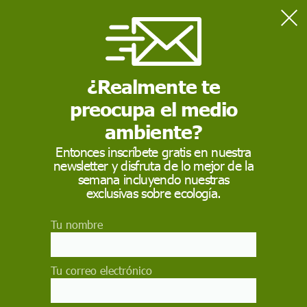
Home
Sostenibilidad
Greenpeace celebra el abono único de transporte, pero pide
que sea más barato
¿Realmente te
preocupa el medio
SOSTENIBILIDAD
ambiente?
Greenpeace celebra el
Entonces inscríbete gratis en nuestra
newsletter y disfruta de lo mejor de la
abono único de
semana incluyendo nuestras
transporte, pero pide
exclusivas sobre ecología.
que sea más barato
Tu nombre
Greenpeace aplaude el anuncio de Pedro
Sánchez sobre el billete único estatal desde
Tu correo electrónico
enero por 60 euros al mes (30 para menores de
26), aunque considera el precio elevado y