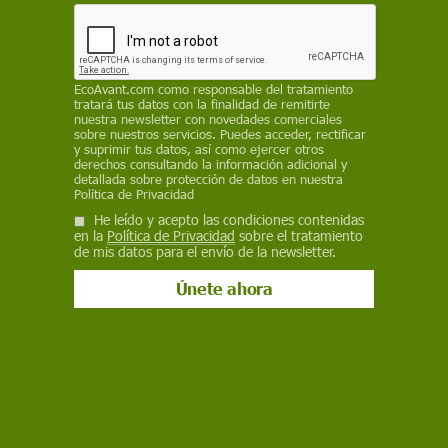
reclama que todas las administraciones se
adhieran a la iniciativa
EP
EcoAvant.com
como responsable del tratamiento
tratará tus datos con la finalidad de remitirte
18 de diciembre de 2025
nuestra newsletter con novedades comerciales
sobre nuestros servicios. Puedes acceder, rectificar
y suprimir tus datos, así como ejercer otros
Facebook
X
WhatsApp
Meneame
Seguir en
derechos consultando la información adicional y
detallada sobre protección de datos en nuestra
Bluesky
Política de Privacidad
He leído y acepto las condiciones contenidas
en la
Política de Privacidad
sobre el tratamiento
de mis datos para el envío de la newsletter.
La tarjeta T-lleva. Abono único de transporte para toda España / Foto:
Greenpeace