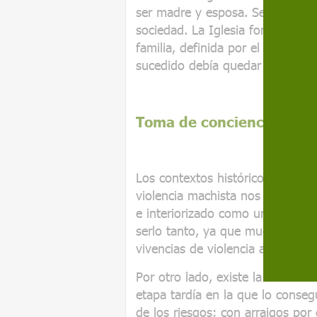
ser madre y esposa. Se promovía
sociedad. La Iglesia fomentaba l
familia, definida por el entorno
sucedido debía quedar allí.
Toma de conciencia tardí
Los contextos históricos de soci
violencia machista nos llevan a
e interiorizado como un derecho 
serlo tanto, ya que muchas comi
vivencias de violencia a las que
Por otro lado, existe la dificul
etapa tardía en la que lo conse
de los riesgos; con arraigos por