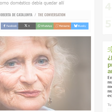
orno doméstico debía quedar allí
AT OBERTA DE CATALUNYA /
THE CONVERSATION
Facebook
X
WhatsApp
Meneame
Bluesky
¿
p
a
En
nu
me
nu
ec
Tu