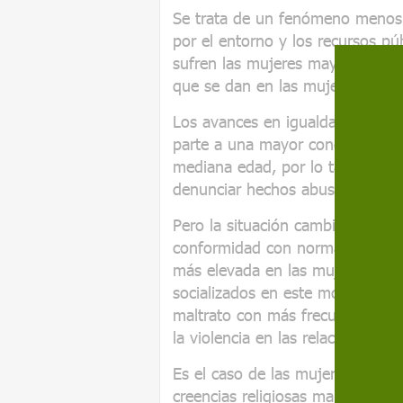
Se trata de un fenómeno menos
por el entorno y los recursos púb
sufren las mujeres mayores cump
que se dan en las mujeres con 
Los avances en igualdad entre 
parte a una mayor conciencia, 
mediana edad, por lo tanto exis
denunciar hechos abusivos y vio
Pero la situación cambia cuand
conformidad con normas tradici
más elevada en las mujeres y h
socializados en este modelo de 
maltrato con más frecuencia, no 
la violencia en las relaciones, po
Es el caso de las mujeres educ
creencias religiosas marcaban u