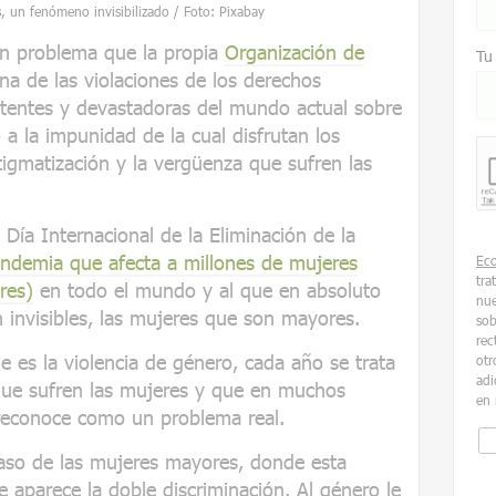
, un fenómeno invisibilizado / Foto: Pixabay
 un problema que la propia
Organización de
Tu
a de las violaciones de los derechos
tentes y devastadoras del mundo actual sobre
a la impunidad de la cual disfrutan los
stigmatización y la vergüenza que sufren las
 Día Internacional de la Eliminación de la
ndemia que afecta a millones de mujeres
Ec
tra
res)
en todo el mundo y al que en absoluto
nue
 invisibles, las mujeres que son mayores.
sob
rec
e es la violencia de género, cada año se trata
otr
adi
que sufren las mujeres y que en muchos
en 
 reconoce como un problema real.
aso de las mujeres mayores, donde esta
de aparece la doble discriminación. Al género le