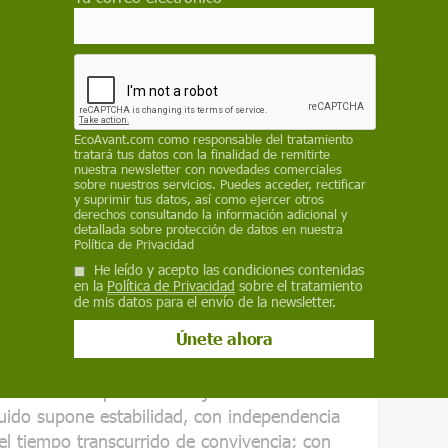
 el papel secundario de la mujer en la
a resignación en la mujer cuidadora de la
 doméstico donde, como espacio privado, lo
EcoAvant.com
como responsable del tratamiento
tratará tus datos con la finalidad de remitirte
a
nuestra newsletter con novedades comerciales
sobre nuestros servicios. Puedes acceder, rectificar
y suprimir tus datos, así como ejercer otros
derechos consultando la información adicional y
detallada sobre protección de datos en nuestra
Política de Privacidad
alización de las mujeres mayores que sufren
He leído y acepto las condiciones contenidas
 momentos como el de hoy, cuando lo definido
en la
Política de Privacidad
sobre el tratamiento
es claro. Sin embargo, para ellas sigue sin
de mis datos para el envío de la newsletter.
enzan ahora a tomar conciencia de las
 llevan enfrentándose años.
tad añadida de que estas mujeres se ven en una
guido supone estabilidad, con independencia
 el tiempo transcurrido de convivencia; con