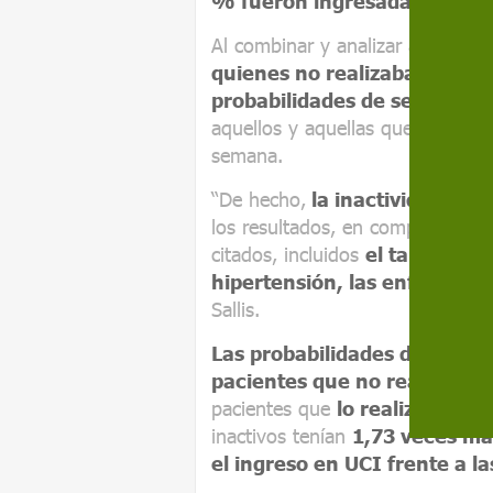
% fueron ingresadas en la UC
Al combinar y analizar ambos da
quienes no realizaban ejerci
probabilidades de ser ingresa
aquellos y aquellas que registra
semana.
“De hecho,
la inactividad físi
los resultados, en comparación 
citados, incluidos
el tabaquismo
hipertensión, las enfermeda
Sallis.
Las probabilidades de muert
pacientes que no realizaban e
pacientes que
lo realizaban d
inactivos tenían
1,73 veces má
el ingreso en UCI frente a la