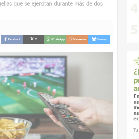
ellas que se ejercitan durante más de dos
Facebook
X
WhatsApp
Meneame
Bluesky
¿
p
a
En
nu
me
nu
ec
Tu