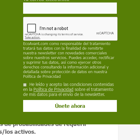
I y el 1,6 % falleció.
tos, los autores/autoras constataron que
cio físico tenían más del doble de
dos ​​en el hospital
en comparación con
ron más de 150 minutos de ejercicio físico a la
EcoAvant.com
como responsable del tratamiento
tratará tus datos con la finalidad de remitirte
nuestra newsletter con novedades comerciales
ca fue el factor de riesgo más notable
en
sobre nuestros servicios. Puedes acceder, rectificar
y suprimir tus datos, así como ejercer otros
con los factores de riesgo comúnmente
derechos consultando la información adicional y
, la obesidad, la diabetes, la
detallada sobre protección de datos en nuestra
Política de Privacidad
des cardiovasculares y el cáncer”
, apunta
He leído y acepto las condiciones contenidas
en la
Política de Privacidad
sobre el tratamiento
de mis datos para el envío de la newsletter.
e fueron 2,49 veces mayores
para
jercicio físico
, en comparación con
e manera constante.
Además, las y los
s de probabilidades de requerir
s/los activos.