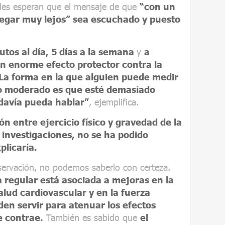
bles esperan que el mensaje de que
“con un
llegar muy lejos” sea escuchado y puesto
tos al día, 5 días a la semana
y
a
n enorme efecto protector contra la
La forma en la que alguien puede medir
mo moderado es que esté demasiado
davía pueda hablar”
, ejemplifica.
ón entre ejercicio físico y gravedad de la
investigaciones, no se ha podido
plicaría.
bservación, no podemos saberlo con certeza.
ca regular está asociada a mejoras en la
lud cardiovascular y en la fuerza
den servir para atenuar los efectos
e contrae.
También es sabido que
el