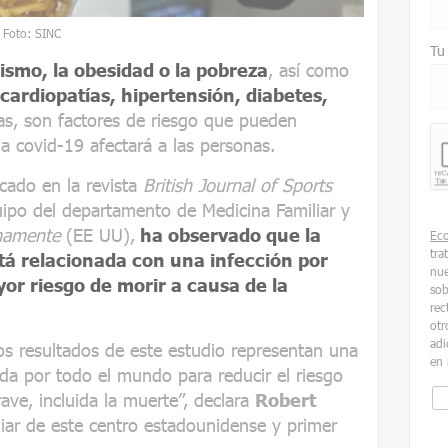
/ Foto: SINC
Tu
ismo, la obesidad o la pobreza
, así como
rdiopatías, hipertensión, diabetes,
ras, son factores de riesgo que pueden
la covid-19 afectará a las personas.
cado en la revista
British Journal of Sports
ipo del departamento de Medicina Familiar y
rmamente
(EE UU),
ha observado que la
Ec
tra
stá relacionada con una infección por
nue
or riesgo de morir a causa de la
sob
rec
otr
adi
s resultados de este estudio representan una
en 
ada por todo el mundo para reducir el riesgo
ave, incluida la muerte”, declara
Robert
iar de este centro estadounidense y primer