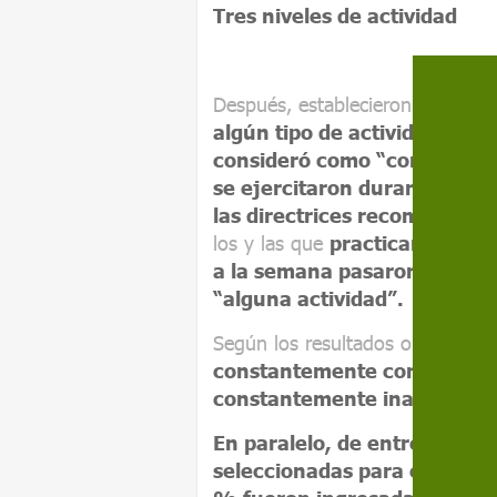
Tres niveles de actividad
Después, establecieron tres nive
algún tipo de actividad físic
consideró como “constantem
se ejercitaron durante 150 
las directrices recomendada
los y las que
practicaron ejerc
a la semana pasaron a engro
“alguna actividad”.
Según los resultados obtenidos,
constantemente con las pauta
constantemente inactivo y el 
En paralelo, de entre todos l
seleccionadas para el estudio