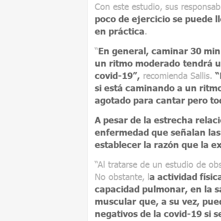
Con este estudio, sus responsa
poco de ejercicio se puede 
en práctica
.
“
En general, caminar 30 minu
un ritmo moderado
tendrá u
covid-19”,
recomienda Sallis.
“
si está caminando a un rit
agotado para cantar pero to
A pesar de la estrecha relaci
enfermedad que señalan las 
establecer la razón que la ex
“Al tratarse de un estudio de o
No obstante, l
a actividad físi
capacidad pulmonar, en la sa
muscular
que, a su vez, pue
negativos de la covid-19 si s