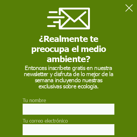
Home
Salud
La exposición a pesticidas puede aumentar la susceptibilidad a
la COVID-19
¿Realmente te
preocupa el medio
SALUD
ambiente?
La exposición a
Entonces inscríbete gratis en nuestra
newsletter y disfruta de lo mejor de la
pesticidas puede
semana incluyendo nuestras
aumentar la
exclusivas sobre ecología.
susceptibilidad a la
Tu nombre
COVID-19
Tu correo electrónico
Se cree que haber estado en contacto con
agrotóxicos organofosforados es una de las