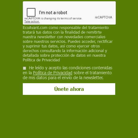
posibles causas de la Enfermedad de la Guerra
del Golfo, un conjunto de síntomas crónicos
inexplicables desde el punto de vista médico que
pueden incluir fatiga, dolores de cabeza, dolores
EcoAvant.com
como responsable del tratamiento
articulares, indigestión, insomnio, mareos,
tratará tus datos con la finalidad de remitirte
nuestra newsletter con novedades comerciales
trastornos respiratorios y problemas de memoria
sobre nuestros servicios. Puedes acceder, rectificar
y suprimir tus datos, así como ejercer otros
EP
derechos consultando la información adicional y
detallada sobre protección de datos en nuestra
Política de Privacidad
30 de abril de 2021
He leído y acepto las condiciones contenidas
en la
Política de Privacidad
sobre el tratamiento
Facebook
X
WhatsApp
Meneame
Seguir en
de mis datos para el envío de la newsletter.
Bluesky