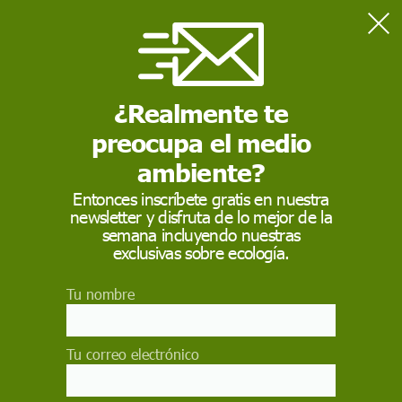
Home
Salud
Diabetes: beneficios en el consumo regular de quinoa
¿Realmente te
preocupa el medio
SALUD
ambiente?
Diabetes: beneficios
Entonces inscríbete gratis en nuestra
en el consumo regular
newsletter y disfruta de lo mejor de la
semana incluyendo nuestras
de quinoa
exclusivas sobre ecología.
El consumo habitual de quinoa puede contribuir
Tu nombre
a prevenir la aparición de la diabetes tipo 2.
Mitiga los picos de glucosa en sangre tras las
comidas, y los picos de glucemia después de
Tu correo electrónico
comer son determinantes en la evolución esta
enfermedad