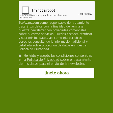
REDACCIÓN / EP
6 de agosto de 2022
EcoAvant.com
como responsable del tratamiento
Facebook
X
WhatsApp
Meneame
Seguir en
tratará tus datos con la finalidad de remitirte
nuestra newsletter con novedades comerciales
Bluesky
sobre nuestros servicios. Puedes acceder, rectificar
y suprimir tus datos, así como ejercer otros
derechos consultando la información adicional y
detallada sobre protección de datos en nuestra
Política de Privacidad
He leído y acepto las condiciones contenidas
en la
Política de Privacidad
sobre el tratamiento
de mis datos para el envío de la newsletter.
Plato de quinoa / Foto: Pixabay
El consumo habitual de quinoa puede contribuir
a prevenir la aparición de la diabetes tipo 2,