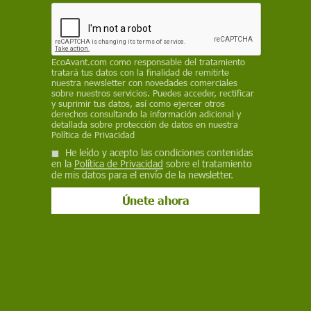
mientras el cazador permanece escondido a
algunos metros, dispuesto a disparar sobre todo
lo que se acerque
EcoAvant.com
como responsable del tratamiento
EP
tratará tus datos con la finalidad de remitirte
nuestra newsletter con novedades comerciales
sobre nuestros servicios. Puedes acceder, rectificar
10 de junio de 2024
y suprimir tus datos, así como ejercer otros
derechos consultando la información adicional y
Facebook
X
WhatsApp
Meneame
Seguir en
detallada sobre protección de datos en nuestra
Política de Privacidad
Bluesky
He leído y acepto las condiciones contenidas
en la
Política de Privacidad
sobre el tratamiento
de mis datos para el envío de la newsletter.
"Una aberración" declarar BIC la caza de perdiz con reclamo / Foto: