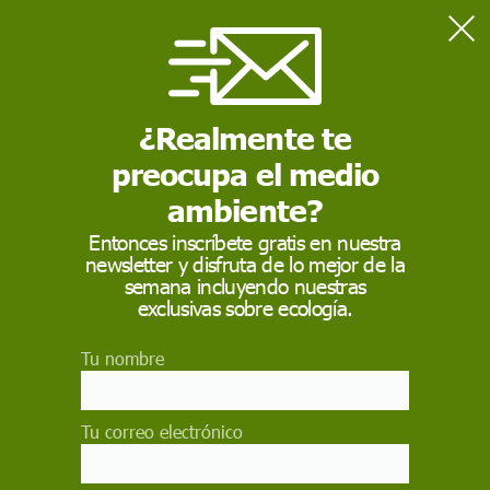
Home
Naturaleza
Ecologistas ven "una aberración" declarar BIC la caza de perdiz
con reclamo
¿Realmente te
preocupa el medio
NATURALEZA
ambiente?
Ecologistas ven "una
Entonces inscríbete gratis en nuestra
newsletter y disfruta de lo mejor de la
aberración" declarar
semana incluyendo nuestras
BIC la caza de perdiz
exclusivas sobre ecología.
con reclamo
Tu nombre
La práctica de la perdiz con reclamo se basa en
mantener enjaulado un macho, que en época de
Tu correo electrónico
celo se colocará en el campo para que con su
canto atraiga a otros machos o hembras,