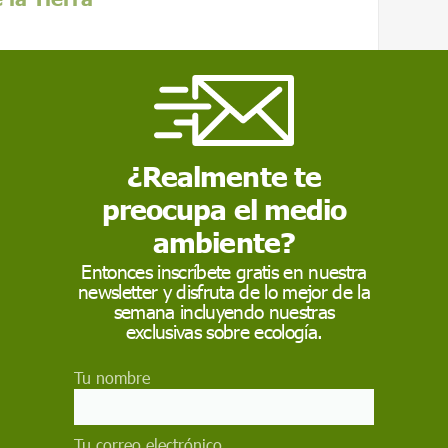
vo más grande del planeta, probablemente
llenas azules. Otros quizá piensen en las
 americano, árboles que llegan a alcanzar
¿Realmente te
pera a todos.
preocupa el medio
ambiente?
Entonces inscríbete gratis en nuestra
newsletter y disfruta de lo mejor de la
semana incluyendo nuestras
exclusivas sobre ecología.
Tu nombre
Tu correo electrónico