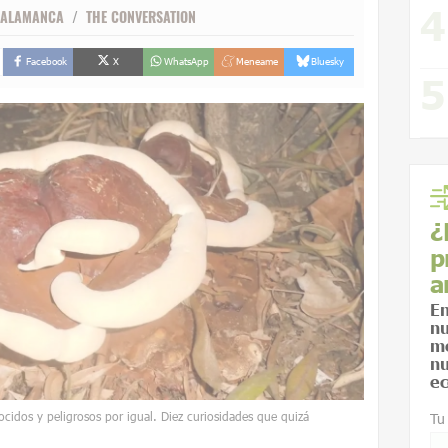
 SALAMANCA
/
THE CONVERSATION
Facebook
X
WhatsApp
Meneame
Bluesky
¿
p
a
En
nu
me
nu
ec
cidos y peligrosos por igual. Diez curiosidades que quizá
Tu