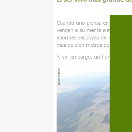
Cuando uno piensa en el ser vi
vengan a su mente elefantes y ba
enormes secuoyas del continente
más de cien metros de altura.
Y, sin embargo, un hongo los su