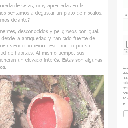
orada de setas, muy apreciadas en la
os sentamos a degustar un plato de níscalos,
Tu
emos delante?
nantes, desconocidos y peligrosos por igual.
esde la antigüedad y han sido fuente de
iguen siendo un reino desconocido por su
ad de hábitats. Al mismo tiempo, sus
generan un elevado interés. Estas son algunas
ca.
Ec
tra
nue
sob
rec
otr
adi
en 