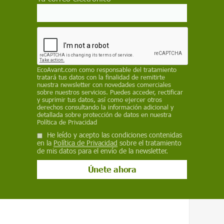
EcoAvant.com
como responsable del tratamiento
tratará tus datos con la finalidad de remitirte
nuestra newsletter con novedades comerciales
sobre nuestros servicios. Puedes acceder, rectificar
y suprimir tus datos, así como ejercer otros
derechos consultando la información adicional y
detallada sobre protección de datos en nuestra
bosques de Oregón es debida al crecimiento
Política de Privacidad
ats
He leído y acepto las condiciones contenidas
en la
Política de Privacidad
sobre el tratamiento
la raíz– del hongo
Armillaria ostoyae
llega a
de mis datos para el envío de la newsletter.
 km² en las Montañas Azules de Oregón.
iejo del mundo
, con una edad estimada de