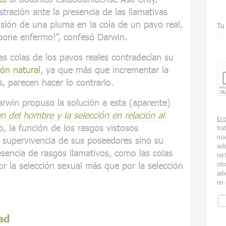
tración ante la presencia de las llamativas
visión de una pluma en la cola de un pavo real,
Tu
pone enfermo!”, confesó Darwin.
s colas de los pavos reales contradecían su
ión natural
, ya que más que incrementar la
s, parecen hacer lo contrario.
win propuso la solución a esta (aparente)
en del hombre y la selección en relación al
Ec
co, la función de los rasgos vistosos
tra
nue
 supervivencia de sus poseedores sino su
sob
resencia de rasgos llamativos, como las colas
rec
or la selección sexual más que por la selección
otr
adi
en 
ad