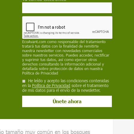
iduo es limitada, este incremento en los costes
inversión energética en otras funciones vitales
dría tener consecuencias negativas para el
s de una especie.
predecir las respuestas de las poblaciones al
studiar cómo afecta a la expresión de los
EcoAvant.com
como responsable del tratamiento
tratará tus datos con la finalidad de remitirte
nuestra newsletter con novedades comerciales
sobre nuestros servicios. Puedes acceder, rectificar
y suprimir tus datos, así como ejercer otros
derechos consultando la información adicional y
detallada sobre protección de datos en nuestra
mún en el sur de Francia
Política de Privacidad
He leído y acepto las condiciones contenidas
en la
Política de Privacidad
sobre el tratamiento
de mis datos para el envío de la newsletter.
os del
Centro de Ecología Funcional y Evolutiva
el País Vasco
hemos estudiado los efectos del
aciones ornamentales del herrerillo común
ño tamaño muy común en los bosques