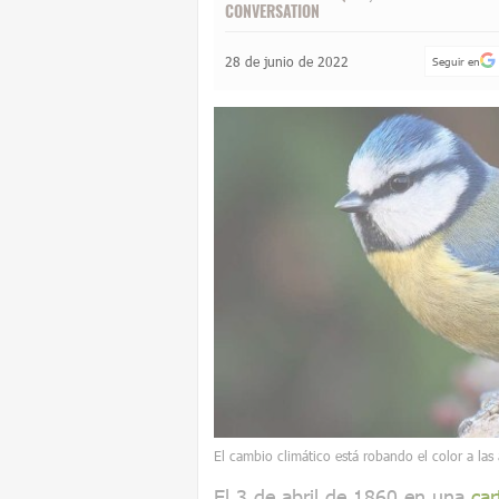
CONVERSATION
28 de junio de 2022
Seguir en
El cambio climático está robando el color a las
El 3 de abril de 1860 en una
car