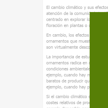
El cambio climático y sus efecto
atención de la comunidad científ
centrado en explorar los efectos
floración en plantas o de la fec
En cambio, los efectos del cambi
ornamentos que muestran multit
son virtualmente desconocidos.
La importancia de estudiar los e
ornamentos radica en que sus co
condiciones ambientales. Cuando
ejemplo, cuando hay mucho alim
baratos de producir que cuando 
ejemplo, cuando hay poco alime
Si el cambio climático sigue emp
costes relativos de producción 