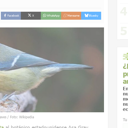
Facebook
X
WhatsApp
Meneame
Bluesky
¿
p
a
En
nu
me
nu
ec
 aves / Foto: Wikipedia
Tu
ta
al botánico estadounidense Asa Gray,