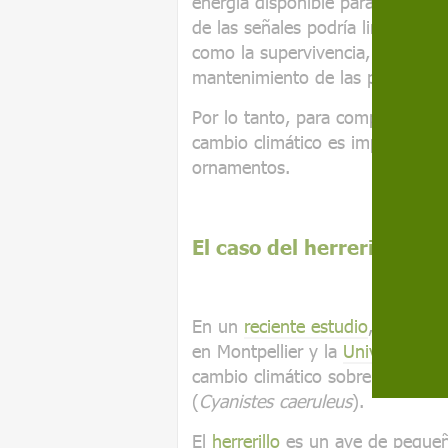
energía disponible para un indiv
de las señales podría limitar la 
como la supervivencia, lo que po
mantenimiento de las poblacione
Por lo tanto, para comprender y 
cambio climático es importante e
ornamentos.
El caso del herrerillo co
En un
reciente estudio
, científic
en Montpellier y la
Universidad d
cambio climático sobre las color
(
Cyanistes caeruleus
).
El
herrerillo
es un ave de peque