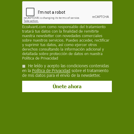
SINC
3 de febrero de 2021
EcoAvant.com
como responsable del tratamiento
tratará tus datos con la finalidad de remitirte
Facebook
X
WhatsApp
Meneame
Seguir en
nuestra newsletter con novedades comerciales
sobre nuestros servicios. Puedes acceder, rectificar
Bluesky
y suprimir tus datos, así como ejercer otros
derechos consultando la información adicional y
detallada sobre protección de datos en nuestra
Política de Privacidad
He leído y acepto las condiciones contenidas
en la
Política de Privacidad
sobre el tratamiento
de mis datos para el envío de la newsletter.
Humedal del Prado de Cabanes-Torreblanca, una zona de humedales de
gran valor paisajístico / Foto: Juan Emilio Prades Bel
El 2 de febrero se celebra el
Día Mundial de
los Humedales
, un tipo de ecosistema clave