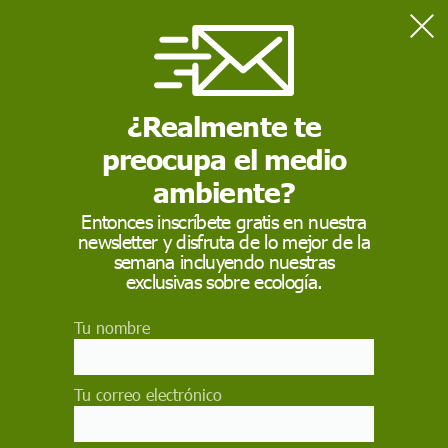
Home
Naturaleza
Así ayudarán los humedales a alcanzar la neutralidad climática
en 2050
¿Realmente te
preocupa el medio
NATURALEZA
ambiente?
Así ayudarán los
Entonces inscríbete gratis en nuestra
newsletter y disfruta de lo mejor de la
humedales a alcanzar
semana incluyendo nuestras
la neutralidad
exclusivas sobre ecología.
climática en 2050
Tu nombre
El papel de los ecosistemas acuáticos como
sumideros de carbono y reductores de las
Tu correo electrónico
cantidades de gases efecto invernadero en la
atmósfera