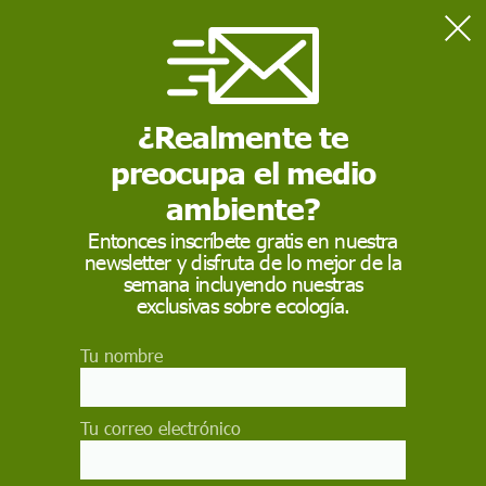
Home
Medio Ambiente
En el quinto aniversario del Acuerdo de París, sin avances ante
la emergencia climática
¿Realmente te
preocupa el medio
MEDIO AMBIENTE
ambiente?
En el quinto
Entonces inscríbete gratis en nuestra
newsletter y disfruta de lo mejor de la
aniversario del
semana incluyendo nuestras
Acuerdo de París, sin
exclusivas sobre ecología.
avances ante la
Tu nombre
emergencia climática
Tu correo electrónico
Las ONG ambientales llaman al Gobierno de
España a aumentar su ambición en la reducción