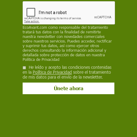
de emisiones de CO2
EP
14 de diciembre de 2020
EcoAvant.com
como responsable del tratamiento
tratará tus datos con la finalidad de remitirte
nuestra newsletter con novedades comerciales
Facebook
X
WhatsApp
Meneame
Seguir en
sobre nuestros servicios. Puedes acceder, rectificar
y suprimir tus datos, así como ejercer otros
Bluesky
derechos consultando la información adicional y
detallada sobre protección de datos en nuestra
Política de Privacidad
He leído y acepto las condiciones contenidas
en la
Política de Privacidad
sobre el tratamiento
de mis datos para el envío de la newsletter.
Manifestación del movimiento juvenil Fridays for Future contra la
inacción política frente la emergencia climática / Foto: Marius Becker -
DPA