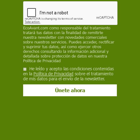
verano crítico, aunque persisten focos en el sur.
El balance anual revela más de 347.000
hectáreas calcinadas y un impacto especialmente
grave en el noroeste peninsular
EcoAvant.com
como responsable del tratamiento
tratará tus datos con la finalidad de remitirte
ECOAVANT.COM
nuestra newsletter con novedades comerciales
sobre nuestros servicios. Puedes acceder, rectificar
y suprimir tus datos, así como ejercer otros
17 de noviembre de 2025
derechos consultando la información adicional y
detallada sobre protección de datos en nuestra
Política de Privacidad
Facebook
X
WhatsApp
Meneame
Seguir en
He leído y acepto las condiciones contenidas
Bluesky
en la
Política de Privacidad
sobre el tratamiento
de mis datos para el envío de la newsletter.