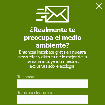
Home
Medio Ambiente
Incendios forestales en España a 17 de noviembre: drástica
reducción tras un verano catastrófico
¿Realmente te
preocupa el medio
MEDIO AMBIENTE
ambiente?
Incendios forestales
Entonces inscríbete gratis en nuestra
newsletter y disfruta de lo mejor de la
en España a 17 de
semana incluyendo nuestras
noviembre: drástica
exclusivas sobre ecología.
reducción tras un
Tu nombre
verano catastrófico
Tu correo electrónico
Las lluvias recientes han reducido drásticamente
los incendios forestales en España tras un