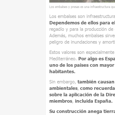
Los embalses y presas es una infraestructura qu
Los embalses son infraestructur
Dependemos de ellos para e
regadío y para la producción de e
Además, muchos embalses sirven 
peligro de inundaciones y amort
Estos valores son especialmente
Mediterráneo.
Por algo es Es
uno de los países con mayor
habitantes.
Sin embargo,
también causan 
ambientales
,
como recuerda 
sobre la aplicación de la Di
miembros
,
incluida España.
Su construcción anega tierra