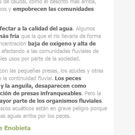
les de caudal, como el descrito más arriba,
smos y
empobrecen las comunidades
fectar a la calidad del agua
. Algunos
más fría
que la que el río llevaría de forma
oncentración
baja de oxígeno y alta de
 afectando a las comunidades fluviales de
bles usos por parte de la sociedad.
con las pequeñas presas, los azudes y otras
 la continuidad fluvial.
Los peces
 y la anguila, desaparecen como
ción de presas infranqueables
. Pero la
yor parte de los organismos fluviales
.
scos acuáticos están en grave peligro porque
as aguas arriba por los peces.
e Enobieta