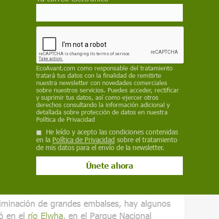
de la presa.
En Gipuzkoa, la provincia más
 parte de sus casi 1 000 presas están
ia, Polonia, Reino Unido y España suman
presas hoy en desuso y convertidas, por
 curso fluvial.
EcoAvant.com
como responsable del tratamiento
tratará tus datos con la finalidad de remitirte
ne que plantearse si merece la pena mantener
nuestra newsletter con novedades comerciales
tir para actualizarla, o si, simplemente, es
sobre nuestros servicios. Puedes acceder, rectificar
y suprimir tus datos, así como ejercer otros
ís se están eliminando numerosos azudes y
derechos consultando la información adicional y
detallada sobre protección de datos en nuestra
a de uso, como presas de molinos
Política de Privacidad
He leído y acepto las condiciones contenidas
en la
Política de Privacidad
sobre el tratamiento
o European Dam Removal
a partir de datos del
de mis datos para el envío de la newsletter.
lógica y otros organismos oficiales de países
 y presas desmanteladas en España, Reino
a.
iminación de grandes embalses, hay algunos
ó en el
río Elwha
, en el Parque Nacional