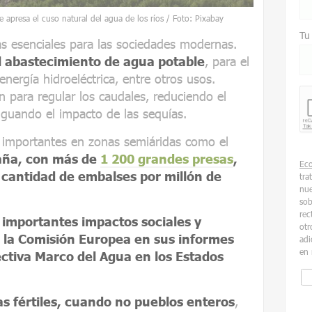
e apresa el cuso natural del agua de los ríos / Foto: Pixabay
Tu
as esenciales para las sociedades modernas.
l abastecimiento de agua potable
, para el
nergía hidroeléctrica, entre otros usos.
para regular los caudales, reduciendo el
iguando el impacto de las sequías.
 importantes en zonas semiáridas como el
paña, con más de
1 200 grandes presas
,
Ec
 cantidad de embalses por millón de
tra
nue
sob
rec
importantes impactos sociales y
otr
la Comisión Europea en sus informes
adi
en 
rectiva Marco del Agua en los Estados
s fértiles, cuando no pueblos enteros
,