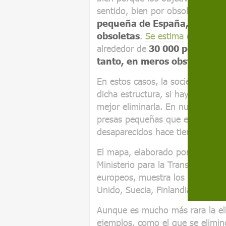
sentido, bien por obsolescencia 
pequeña de España, la mayor
obsoletas
.
Se estima
que Franc
alrededor de
30 000 pequeñas 
tanto, en meros obstáculos al
En estos casos, la sociedad tie
dicha estructura, si hay que inver
mejor eliminarla. En nuestro pa
presas pequeñas que están fuer
desaparecidos hace tiempo.
El mapa, elaborado por
proyect
Ministerio para la Transición Eco
europeos, muestra los embalses
Unido, Suecia, Finlandia y Escoci
Aunque es mucho más rara la el
ejemplos, como el que se elimin