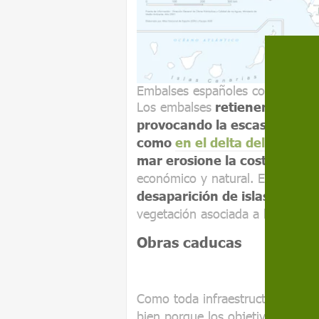
Embalses españoles con capacid
Los embalses
retienen los se
provocando la escasez de l
como
en el delta del Ebro
, e
mar erosione la costa,
amenaz
económico y natural. En otras z
desaparición de islas fluvial
vegetación asociada a las misma
Obras caducas
Como toda infraestructura huma
bien porque los objetivos para 