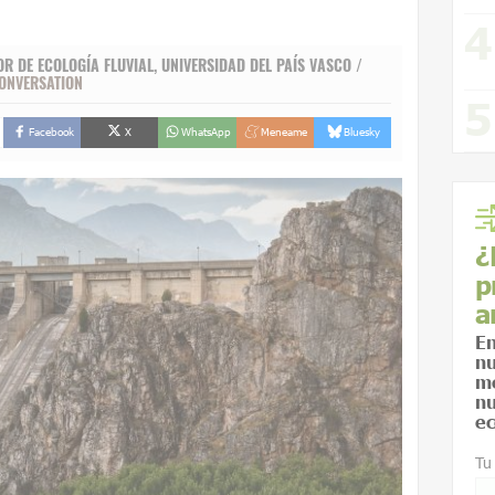
OR DE ECOLOGÍA FLUVIAL, UNIVERSIDAD DEL PAÍS VASCO /
ONVERSATION
Facebook
X
WhatsApp
Meneame
Bluesky
¿
p
a
En
nu
me
nu
ec
Tu