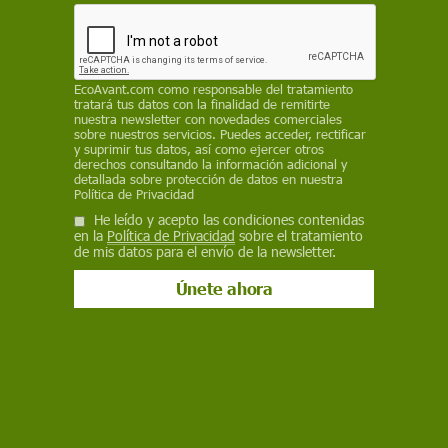
marinos, la capacidad de captura de carbono de
los océanos y la la biodiversidad de toda la
columna de agua, incluídas las poblaciones de
peces que forman parte de la alimentación
EcoAvant.com
como responsable del tratamiento
humana"
tratará tus datos con la finalidad de remitirte
nuestra newsletter con novedades comerciales
sobre nuestros servicios. Puedes acceder, rectificar
EP
y suprimir tus datos, así como ejercer otros
derechos consultando la información adicional y
8 de agosto de 2022
detallada sobre protección de datos en nuestra
Política de Privacidad
Facebook
X
WhatsApp
Meneame
Seguir en
He leído y acepto las condiciones contenidas
en la
Política de Privacidad
sobre el tratamiento
Bluesky
de mis datos para el envío de la newsletter.