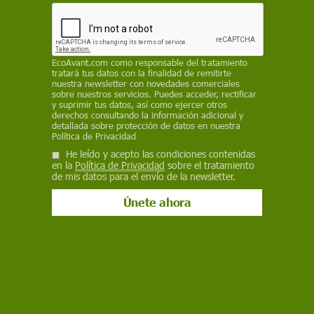
debidos a los fenómenos de este tipo
observados en años pasados en Europa,
estimando el impacto que tendrán en el futuro
por su incidencia sobre la productividad laboral
EcoAvant.com
como responsable del tratamiento
tratará tus datos con la finalidad de remitirte
EP
nuestra newsletter con novedades comerciales
sobre nuestros servicios. Puedes acceder, rectificar
y suprimir tus datos, así como ejercer otros
5 de octubre de 2021
derechos consultando la información adicional y
detallada sobre protección de datos en nuestra
Facebook
X
WhatsApp
Meneame
Seguir en
Política de Privacidad
He leído y acepto las condiciones contenidas
Bluesky
en la
Política de Privacidad
sobre el tratamiento
de mis datos para el envío de la newsletter.