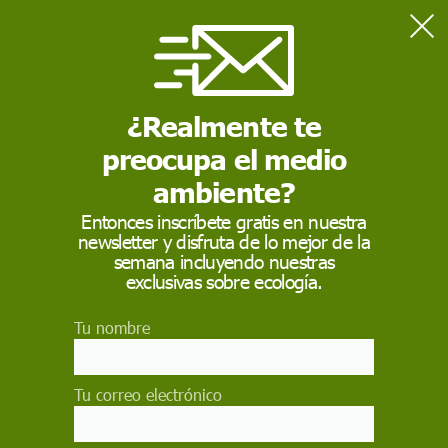
Home
Medio Ambiente
El cambio climático aumentará hasta cinco veces las pérdidas
económicas asociadas a olas de calor
¿Realmente te
preocupa el medio
MEDIO AMBIENTE
ambiente?
El cambio climático
Entonces inscríbete gratis en nuestra
newsletter y disfruta de lo mejor de la
aumentará hasta cinco
semana incluyendo nuestras
veces las pérdidas
exclusivas sobre ecología.
económicas asociadas
Tu nombre
a olas de calor
Tu correo electrónico
Un estudio internacional y multidisciplinar
cuantifica los perjuicios para la economía