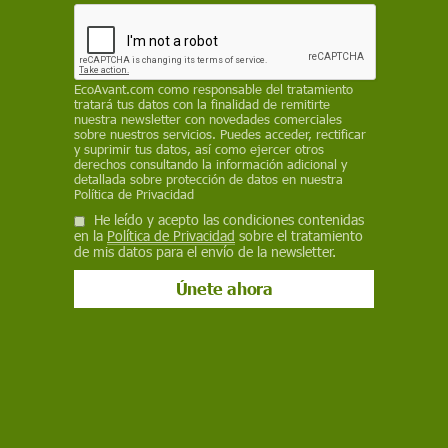
Bluesky
EcoAvant.com
como responsable del tratamiento
tratará tus datos con la finalidad de remitirte
nuestra newsletter con novedades comerciales
sobre nuestros servicios. Puedes acceder, rectificar
y suprimir tus datos, así como ejercer otros
derechos consultando la información adicional y
detallada sobre protección de datos en nuestra
Política de Privacidad
He leído y acepto las condiciones contenidas
en la
Política de Privacidad
sobre el tratamiento
Barcelona cortará el tráfico en 58 carreteras para celebrar el Día sin
de mis datos para el envío de la newsletter.
Coches / Foto: Ayuntamiento de Barcelona
El coche transformó nuestra manera de vivir
durante la segunda mitad del siglo XX: era
símbolo de la libertad individual y estatus social.
Hoy, es visto, sobre todo por gran parte de los
jóvenes, como un
bien caro y engorroso
, que
provoca
daños ambientales y de salud
.
Porque el automóvil genera
contaminación