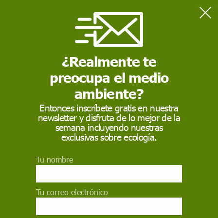
Home
En profundidad
Ciudades sin coches
¿Realmente te
preocupa el medio
EN PROFUNDIDAD
ambiente?
Ciudades sin coches
Entonces inscríbete gratis en nuestra
newsletter y disfruta de lo mejor de la
Greenpeace consigue que los principales núcleos
semana incluyendo nuestras
urbanos españoles se comprometan a reducir las
exclusivas sobre ecología.
emisiones del transporte a la mitad para el año
2030
Tu nombre
CARMEN MORA
22 de septiembre de 2016
Tu correo electrónico
Facebook
X
WhatsApp
Meneame
Seguir en