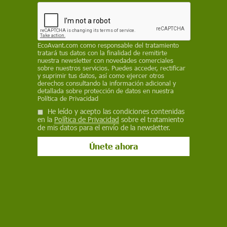
12 de septiembre de 2017
Facebook
X
WhatsApp
Meneame
Seguir en
Bluesky
EcoAvant.com
como responsable del tratamiento
tratará tus datos con la finalidad de remitirte
nuestra newsletter con novedades comerciales
sobre nuestros servicios. Puedes acceder, rectificar
y suprimir tus datos, así como ejercer otros
derechos consultando la información adicional y
detallada sobre protección de datos en nuestra
Política de Privacidad
He leído y acepto las condiciones contenidas
en la
Política de Privacidad
sobre el tratamiento
de mis datos para el envío de la newsletter.
Un huracán alcanzando las costas de Florida / Foto: Maria Michelle
Primero fue
Harvey
, que arrasó la costa del sur
de Texas, donde no se recordaban vientos y
lluvias de tal magnitud, y provocó decenas de
muertes. Pocos días después llegó
Irma
, con