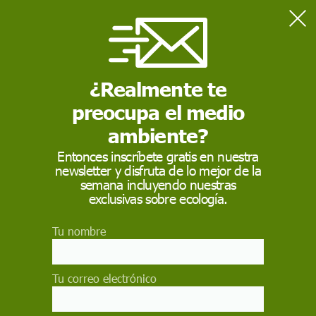
Home
En profundidad
¿Aumenta el cambio climático la intensidad de los huracanes?
¿Realmente te
preocupa el medio
EN PROFUNDIDAD
ambiente?
¿Aumenta el cambio
Entonces inscríbete gratis en nuestra
climático la intensidad
newsletter y disfruta de lo mejor de la
semana incluyendo nuestras
de los huracanes?
exclusivas sobre ecología.
La inusitada fuerza de 'Harvey' e 'Irma' y el
Tu nombre
elevado número de tormentas en el Atlántico se
deben al incremento de la temperatura del agua,
señalan los expertos
Tu correo electrónico
RAMÓN COSTA