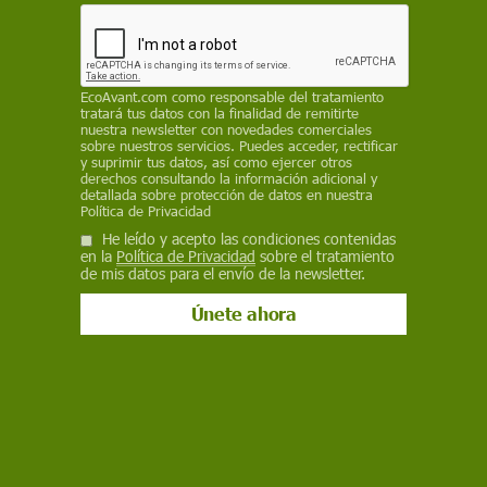
MIGUEL ÁNGEL ESTEVE SELMA
, UNIVERSIDAD DE MURCIA /
THE
CONVERSATION
24 de agosto de 2021
EcoAvant.com
como responsable del tratamiento
tratará tus datos con la finalidad de remitirte
nuestra newsletter con novedades comerciales
Facebook
X
WhatsApp
Meneame
Seguir en
sobre nuestros servicios. Puedes acceder, rectificar
y suprimir tus datos, así como ejercer otros
Bluesky
derechos consultando la información adicional y
detallada sobre protección de datos en nuestra
Política de Privacidad
He leído y acepto las condiciones contenidas
en la
Política de Privacidad
sobre el tratamiento
de mis datos para el envío de la newsletter.
Miles de pepinos de mar muertos en playas del Mar Menor / Foto: EP
El
Mar Menor
es una de las mayores lagunas