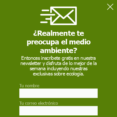
Home
Contaminación
El Mar Menor: historia de un colapso ambiental que pudo
haberse evitado
¿Realmente te
preocupa el medio
CONTAMINACIÓN
ambiente?
El Mar Menor: historia
Entonces inscríbete gratis en nuestra
newsletter y disfruta de lo mejor de la
de un colapso
semana incluyendo nuestras
ambiental que pudo
exclusivas sobre ecología.
haberse evitado
Tu nombre
Hasta hace apenas un lustro se caracterizaba por
unas aguas hipersalinas y cristalinas que le
Tu correo electrónico
diferenciaban de otras muchas lagunas litorales
europeas de aguas turbias y salobres