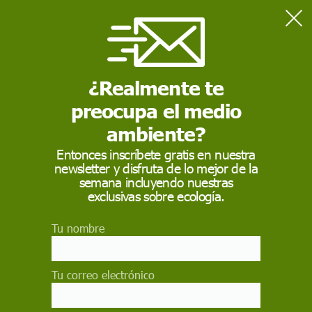
Home
Contaminación
Comienzan las pruebas del proyecto piloto de difusión de
oxígeno puro en el Mar Menor
¿Realmente te
preocupa el medio
CONTAMINACIÓN
ambiente?
Comienzan las pruebas
Entonces inscríbete gratis en nuestra
newsletter y disfruta de lo mejor de la
del proyecto piloto de
semana incluyendo nuestras
difusión de oxígeno
exclusivas sobre ecología.
puro en el Mar Menor
Tu nombre
El objetivo es colaborar con la capacidad de
recuperación natural de la biodiversidad del Mar
Tu correo electrónico
Menor, aumentando de forma controlada los
niveles de oxígeno disuelto y contrarrestar los