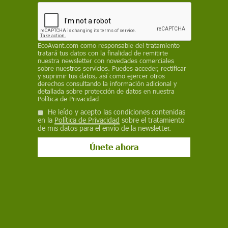
posibles episodios de hipoxia y anoxia
EP
EcoAvant.com
como responsable del tratamiento
27 de mayo de 2022
tratará tus datos con la finalidad de remitirte
nuestra newsletter con novedades comerciales
Facebook
X
WhatsApp
Meneame
Seguir en
sobre nuestros servicios. Puedes acceder, rectificar
y suprimir tus datos, así como ejercer otros
Bluesky
derechos consultando la información adicional y
detallada sobre protección de datos en nuestra
Política de Privacidad
He leído y acepto las condiciones contenidas
en la
Política de Privacidad
sobre el tratamiento
de mis datos para el envío de la newsletter.
Se inicia el proyecto piloto de oxigenación del Mar Menor / Foto:
Pixabay
La Comunidad lleva a cabo en el Club Náutico de