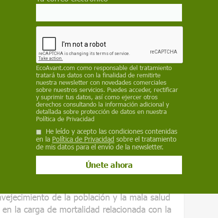
s a las PM2,5 en 2019.
ias globales de PM2,5 en zonas urbanas
periodo, hubo grandes variaciones por
ximadamente el 86% de los habitantes
onas) vivían en zonas que superaban la
EcoAvant.com
como responsable del tratamiento
tratará tus datos con la finalidad de remitirte
a la exposición media anual a las PM2,5 (10
nuestra newsletter con novedades comerciales
sobre nuestros servicios. Puedes acceder, rectificar
en 2019, lo que provocó un exceso de 1,8
y suprimir tus datos, así como ejercer otros
derechos consultando la información adicional y
detallada sobre protección de datos en nuestra
Política de Privacidad
a disminución de las concentraciones de
He leído y acepto las condiciones contenidas
 largo de las dos décadas (por ejemplo, las
en la
Política de Privacidad
sobre el tratamiento
de mis datos para el envío de la newsletter.
de América del Norte y del Sur experimentaron
 29% en las concentraciones de PM2,5) no se
 de descensos en las tasas de mortalidad
olas, lo que demuestra que otros factores
vejecimiento de la población y la mala salud
s en la carga de mortalidad relacionada con la