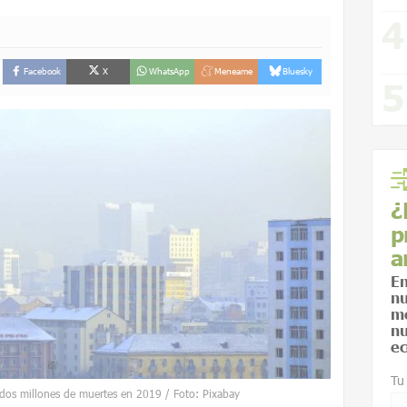
Facebook
X
WhatsApp
Meneame
Bluesky
¿
p
a
En
nu
me
nu
ec
Tu
dos millones de muertes en 2019 / Foto: Pixabay