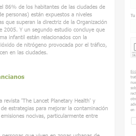
l 86% de los habitantes de las ciudades de
e personas) están expuestos a niveles
Tu
as que superan la directriz de la Organización
e 2005. Y un segundo estudio concluye que
ma infantil están relacionados con la
óxido de nitrógeno provocada por el tráfico,
cen en las ciudades.
Ec
ancianos
tra
nue
sob
rec
otr
 revista 'The Lancet Planetary Health' y
adi
 de estrategias para mejorar la contaminación
en 
a emisiones nocivas, particularmente entre
 personas que viven en zonas urbanas de