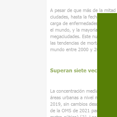
A pesar de que más de la mitad
ciudades, hasta la fecha se ha i
carga de enfermedades causadas
el mundo, y la mayoría de las ev
megaciudades. Este nuevo estud
las tendencias de mortalidad as
mundo entre 2000 y 2019.
Superan siete veces la di
La concentración media de PM2,
áreas urbanas a nivel mundial 
2019, sin cambios desde el año 2
de la OMS de 2021 para el prom
metro cúbico) [2]. Los autores