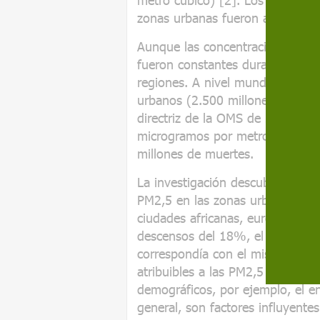
zonas urbanas fueron atribuible
Aunque las concentraciones med
fueron constantes durante este 
regiones. A nivel mundial, apro
urbanos (2.500 millones de pers
directriz de la OMS de 2005 par
microgramos por metro cúbico) 
millones de muertes.
La investigación descubrió que l
PM2,5 en las zonas urbanas a lo
ciudades africanas, europeas y 
descensos del 18%, el 21% y el
correspondía con el mismo nivel
atribuibles a las PM2,5 por sí s
demográficos, por ejemplo, el en
general, son factores influyente