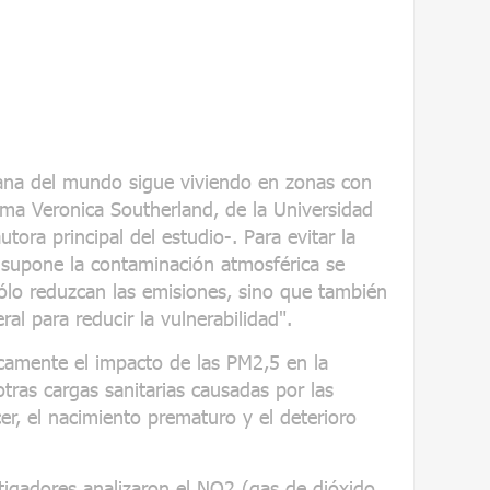
bana del mundo sigue viviendo en zonas con
rma Veronica Southerland, de la Universidad
ora principal del estudio-. Para evitar la
 supone la contaminación atmosférica se
sólo reduzcan las emisiones, sino que también
al para reducir la vulnerabilidad".
camente el impacto de las PM2,5 en la
otras cargas sanitarias causadas por las
r, el nacimiento prematuro y el deterioro
tigadores analizaron el NO2 (gas de dióxido