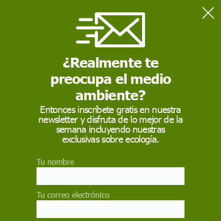
Home
Consumo
España importa carne procedente de la deforestación de la
Amazonía
¿Realmente te
preocupa el medio
CONSUMO
ambiente?
España importa carne
Entonces inscríbete gratis en nuestra
newsletter y disfruta de lo mejor de la
procedente de la
semana incluyendo nuestras
deforestación de la
exclusivas sobre ecología.
Amazonía
Tu nombre
La vianda congelada que comercializan algunas
empresas españolas se produce en zonas de
Tu correo electrónico
espacios protegidos del interior de Brasil