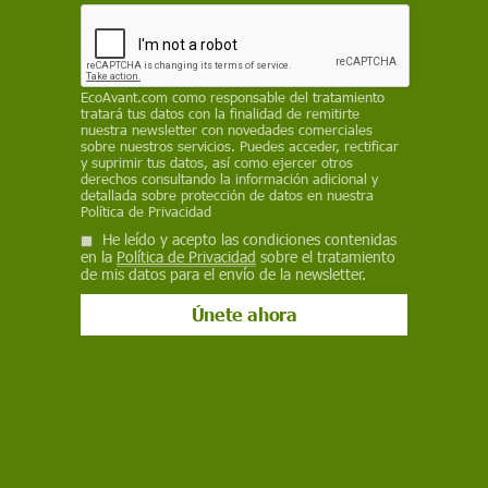
EP
12 de junio de 2020
Facebook
X
WhatsApp
Meneame
Seguir en
EcoAvant.com
como responsable del tratamiento
tratará tus datos con la finalidad de remitirte
Bluesky
nuestra newsletter con novedades comerciales
sobre nuestros servicios. Puedes acceder, rectificar
y suprimir tus datos, así como ejercer otros
derechos consultando la información adicional y
detallada sobre protección de datos en nuestra
Política de Privacidad
He leído y acepto las condiciones contenidas
en la
Política de Privacidad
sobre el tratamiento
de mis datos para el envío de la newsletter.
Vista aérea de la deforestación de la selva amazónica en Brasil / Foto:
M.H
Greenpeace
ha denunciado la importación de
algunas empresas españolas de
carne
congelada procedente de la deforestación