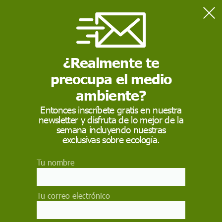
Home
Consumo
El pacto pesquero de la UE 2025: claves y efectos para España
¿Realmente te
preocupa el medio
CONSUMO
ambiente?
El pacto pesquero de
Entonces inscríbete gratis en nuestra
la UE 2025: claves y
newsletter y disfruta de lo mejor de la
semana incluyendo nuestras
efectos para España
exclusivas sobre ecología.
El ministro de Agricultura, Pesca y Alimentación,
Tu nombre
Luis Planas, anuncia un acuerdo con la UE que
neutraliza la reducción del 79% de días de faena
en el Mediterráneo, a cambio de implementar
Tu correo electrónico
medidas de selectividad en la pesca