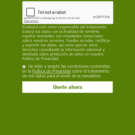
12 de diciembre de 2024
Facebook
X
WhatsApp
Meneame
Seguir en
EcoAvant.com
como responsable del tratamiento
Bluesky
tratará tus datos con la finalidad de remitirte
nuestra newsletter con novedades comerciales
sobre nuestros servicios. Puedes acceder, rectificar
y suprimir tus datos, así como ejercer otros
derechos consultando la información adicional y
detallada sobre protección de datos en nuestra
Política de Privacidad
He leído y acepto las condiciones contenidas
en la
Política de Privacidad
sobre el tratamiento
de mis datos para el envío de la newsletter.
El pacto pesquero con la UE / Infografía: EA
El ministro de Agricultura, Pesca y Alimentación,
Luis Planas anuncia el acuerdo alcanzado
con la UE sobre las posibilidades de pesca
española para el próximo año
. En dicho