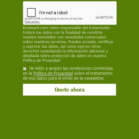
cercanos
EP
15 de julio de 2020
EcoAvant.com
como responsable del tratamiento
tratará tus datos con la finalidad de remitirte
Facebook
X
WhatsApp
Meneame
Seguir en
nuestra newsletter con novedades comerciales
sobre nuestros servicios. Puedes acceder, rectificar
Bluesky
y suprimir tus datos, así como ejercer otros
derechos consultando la información adicional y
detallada sobre protección de datos en nuestra
Política de Privacidad
He leído y acepto las condiciones contenidas
en la
Política de Privacidad
sobre el tratamiento
de mis datos para el envío de la newsletter.
Las abejas son especialmente vulnerables al cambio climático / Foto:
Chez Beate - Pixabay
La Universidad de Córdoba (UCO) colabora con