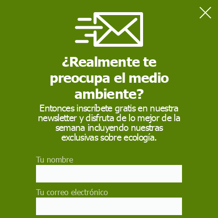
Home
Ciencia
Usan abejas melíferas para revelar la contaminación ambiental
¿Realmente te
preocupa el medio
CIENCIA
ambiente?
Usan abejas melíferas
Entonces inscríbete gratis en nuestra
para revelar la
newsletter y disfruta de lo mejor de la
semana incluyendo nuestras
contaminación
exclusivas sobre ecología.
ambiental
Tu nombre
Uno de los principales riesgos tóxicos para los
antófilos se deriva de los tratamientos aplicados
Tu correo electrónico
por los apicultores para controlar un ácaro
parásito y el uso de productos fitosanitarios