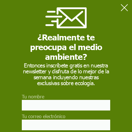
Home
Ciencia
Una proteína permite desarrollar antifúngicos contra la
candidiasis
¿Realmente te
preocupa el medio
CIENCIA
ambiente?
Una proteína permite
Entonces inscríbete gratis en nuestra
newsletter y disfruta de lo mejor de la
desarrollar
semana incluyendo nuestras
antifúngicos contra la
exclusivas sobre ecología.
candidiasis
Tu nombre
Investigadores de la Universidad Complutense
de Madrid descubren que esta molécula, llamada
Tu correo electrónico
Prn1, es esencial para proteger en el hongo
'Candida albicans' a las células de agentes