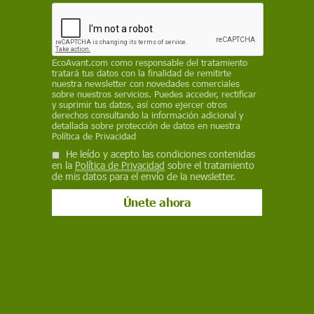
oxidantes. El descubrimiento de nuevos
antimicóticos es importante debido a la creciente
amenaza de las infecciones provocadas por
hongos
EcoAvant.com
como responsable del tratamiento
tratará tus datos con la finalidad de remitirte
nuestra newsletter con novedades comerciales
SINC
sobre nuestros servicios. Puedes acceder, rectificar
y suprimir tus datos, así como ejercer otros
16 de julio de 2024
derechos consultando la información adicional y
detallada sobre protección de datos en nuestra
Política de Privacidad
Facebook
X
WhatsApp
Meneame
Seguir en
He leído y acepto las condiciones contenidas
Bluesky
en la
Política de Privacidad
sobre el tratamiento
de mis datos para el envío de la newsletter.