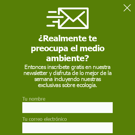
Home
Ciencia
El estudio científico del superbólido del 19 de mayo confirma
que vivimos un hecho excepcional
¿Realmente te
preocupa el medio
CIENCIA
ambiente?
El estudio científico del
Entonces inscríbete gratis en nuestra
newsletter y disfruta de lo mejor de la
superbólido del 19 de
semana incluyendo nuestras
mayo confirma que
exclusivas sobre ecología.
vivimos un
Tu nombre
hecho excepcional
Tu correo electrónico
El superbólido del 19 de mayo volvió a
ejemplificar que quizás los humanos no