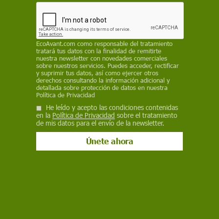
valoremos suficiente cómo nuestra atmósfera es
capaz de protegernos de estos peligrosos e
inesperados proyectiles naturales
EcoAvant.com
como responsable del tratamiento
JOSEP M. TRIGO RODRÍGUEZ
,
INSTITUTO DE CIENCIAS DEL ESPACIO
tratará tus datos con la finalidad de remitirte
(ICE - CSIC)
/
THE CONVERSATION
nuestra newsletter con novedades comerciales
sobre nuestros servicios. Puedes acceder, rectificar
27 de mayo de 2024
y suprimir tus datos, así como ejercer otros
derechos consultando la información adicional y
detallada sobre protección de datos en nuestra
Facebook
X
WhatsApp
Meneame
Seguir en
Política de Privacidad
Bluesky
He leído y acepto las condiciones contenidas
en la
Política de Privacidad
sobre el tratamiento
de mis datos para el envío de la newsletter.
El superbólido de 19 de marzo, 2024, captado desde Estepa, Sevilla /