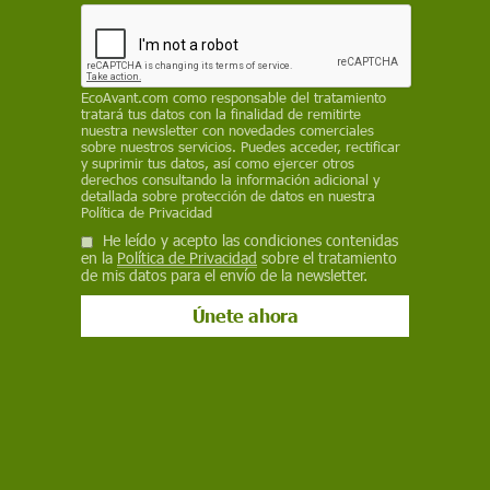
28 de junio de 2024
Facebook
X
WhatsApp
Meneame
Seguir en
Bluesky
EcoAvant.com
como responsable del tratamiento
tratará tus datos con la finalidad de remitirte
nuestra newsletter con novedades comerciales
sobre nuestros servicios. Puedes acceder, rectificar
y suprimir tus datos, así como ejercer otros
derechos consultando la información adicional y
detallada sobre protección de datos en nuestra
Política de Privacidad
He leído y acepto las condiciones contenidas
en la
Política de Privacidad
sobre el tratamiento
de mis datos para el envío de la newsletter.
Asteroide amenaza a la Tierra. Día Internacional de los Asteroides 2024
/ Foto: PB
El 30 de junio se celebra el Día
Internacional de los Asteroides 2024, una
efeméride dedicada a concienciar sobre
los posibles riesgos de su impacto sobre la