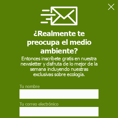
Home
Ciencia
30 de junio: Día Internacional de los Asteroides 2024
¿Realmente te
preocupa el medio
CIENCIA
ambiente?
30 de junio: Día
Entonces inscríbete gratis en nuestra
Internacional de los
newsletter y disfruta de lo mejor de la
semana incluyendo nuestras
Asteroides 2024
exclusivas sobre ecología.
El 30 de junio se celebra el Día Internacional de
Tu nombre
los Asteroides 2024, una efeméride dedicada a
concienciar sobre los posibles riesgos de su
impacto sobre la Tierra
Tu correo electrónico
ECOAVANT.COM