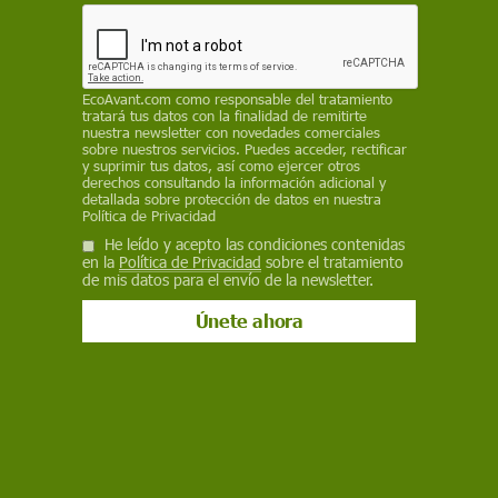
distribuido en Twitter –ahora X– es uno de los
más de 1.200 tuits analizados por investigadores
de la Universidad de Cork (Irlanda). Su objetivo
es evaluar el impacto que pueden tener estos
EcoAvant.com
como responsable del tratamiento
contenidos manipulados durante los conflictos
tratará tus datos con la finalidad de remitirte
nuestra newsletter con novedades comerciales
bélicos
sobre nuestros servicios. Puedes acceder, rectificar
y suprimir tus datos, así como ejercer otros
ANA HERNANDO /
SINC
derechos consultando la información adicional y
detallada sobre protección de datos en nuestra
Política de Privacidad
27 de octubre de 2023
He leído y acepto las condiciones contenidas
en la
Política de Privacidad
sobre el tratamiento
Facebook
X
WhatsApp
Meneame
Seguir en
de mis datos para el envío de la newsletter.
Bluesky