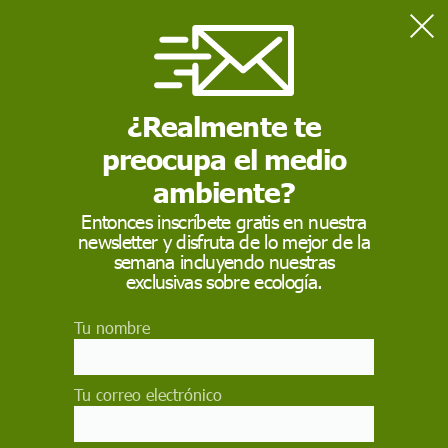
Home
Ciencia
Los ‘deepfakes’ como arma de desinformación y propaganda en
tiempos de guerra
¿Realmente te
preocupa el medio
CIENCIA
ambiente?
Los ‘deepfakes’ como
Entonces inscríbete gratis en nuestra
newsletter y disfruta de lo mejor de la
arma de
semana incluyendo nuestras
desinformación y
exclusivas sobre ecología.
propaganda en
Tu nombre
tiempos de guerra
Tu correo electrónico
Un video ultrafalso del presidente ruso Vladimir
Putin anunciando la paz con Ucrania y