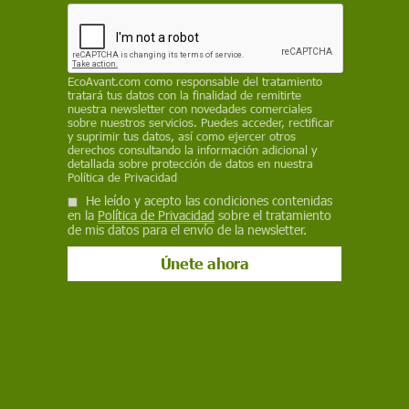
ciudad. La segunda entrará en servicio el 3 de
marzo
EP
EcoAvant.com
como responsable del tratamiento
tratará tus datos con la finalidad de remitirte
19 de febrero de 2020
nuestra newsletter con novedades comerciales
sobre nuestros servicios. Puedes acceder, rectificar
Facebook
X
WhatsApp
Meneame
Seguir en
y suprimir tus datos, así como ejercer otros
derechos consultando la información adicional y
Bluesky
detallada sobre protección de datos en nuestra
Política de Privacidad
He leído y acepto las condiciones contenidas
en la
Política de Privacidad
sobre el tratamiento
de mis datos para el envío de la newsletter.
Unidad de la línea inaugurada ayer martes en la capital española / Foto:
EP