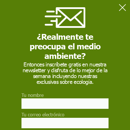
Home
Actualidad
Madrid pone en marcha una primera línea de autobuses
gratuita y no contaminante
¿Realmente te
preocupa el medio
ACTUALIDAD
ambiente?
Madrid pone en
Entonces inscríbete gratis en nuestra
newsletter y disfruta de lo mejor de la
marcha una primera
semana incluyendo nuestras
línea de autobuses
exclusivas sobre ecología.
gratuita y no
Tu nombre
contaminante
Tu correo electrónico
Une Atocha y La Moncloa, dos de los principales
nudos de enlace del transporte público de la