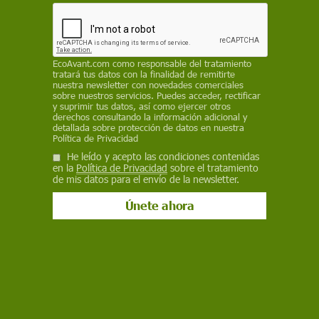
internacionales constituye un crimen de guerra y
reclama la movilización internacional, mientras la
Fiscalía española abre diligencias y Suecia exige
explicaciones
EcoAvant.com
como responsable del tratamiento
tratará tus datos con la finalidad de remitirte
REDACCIÓN / EP
nuestra newsletter con novedades comerciales
sobre nuestros servicios. Puedes acceder, rectificar
y suprimir tus datos, así como ejercer otros
2 de octubre de 2025
derechos consultando la información adicional y
detallada sobre protección de datos en nuestra
Facebook
X
WhatsApp
Meneame
Seguir en
Política de Privacidad
He leído y acepto las condiciones contenidas
Bluesky
en la
Política de Privacidad
sobre el tratamiento
de mis datos para el envío de la newsletter.