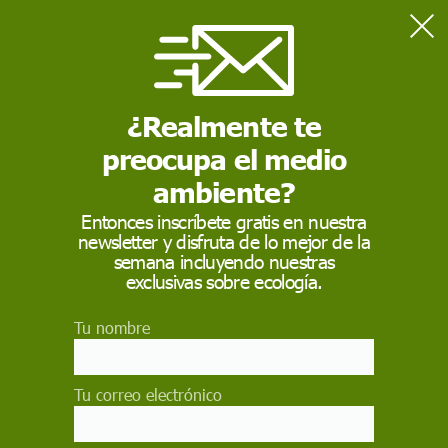
Home
Actualidad
La Flotilla acusa a Israel de "crimen de guerra" tras la
interceptación en aguas internacionales
¿Realmente te
preocupa el medio
ACTUALIDAD
ambiente?
La Flotilla acusa a
Entonces inscríbete gratis en nuestra
newsletter y disfruta de lo mejor de la
Israel de "crimen de
semana incluyendo nuestras
guerra" tras la
exclusivas sobre ecología.
interceptación en
Tu nombre
aguas internacionales
Tu correo electrónico
La Global Sumud Flotilla denuncia que la
interceptación de sus barcos por Israel en aguas