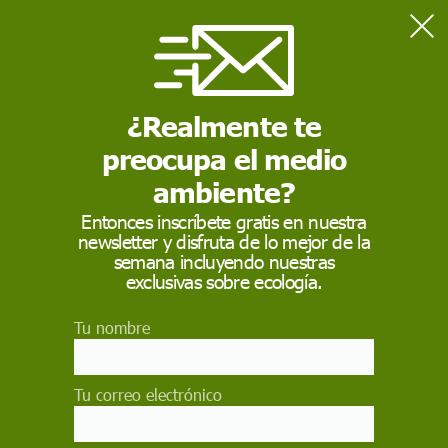
Home
Actualidad
La Flotilla Global Sumud pide escolta de la ONU tras decenas
de explosiones
¿Realmente te
preocupa el medio
ACTUALIDAD
ambiente?
La Flotilla Global
Entonces inscríbete gratis en nuestra
newsletter y disfruta de lo mejor de la
Sumud pide escolta de
semana incluyendo nuestras
la ONU tras decenas
exclusivas sobre ecología.
de explosiones
Tu nombre
La Global Sumud Flotilla solicita escolta y
observadores de la ONU tras registrar
Tu correo electrónico
explosiones y ataques sobre sus embarcaciones.
Denuncia intimidación de Israel y advierte que