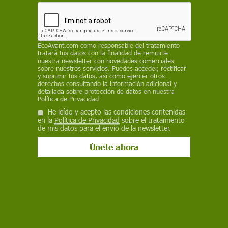
cualquier agresión constituiría crímenes de
guerra y violación del derecho internacional
REDACCIÓN / EP
EcoAvant.com
como responsable del tratamiento
tratará tus datos con la finalidad de remitirte
24 de septiembre de 2025
nuestra newsletter con novedades comerciales
sobre nuestros servicios. Puedes acceder, rectificar
y suprimir tus datos, así como ejercer otros
Facebook
X
WhatsApp
Meneame
Seguir en
derechos consultando la información adicional y
detallada sobre protección de datos en nuestra
Bluesky
Política de Privacidad
He leído y acepto las condiciones contenidas
en la
Política de Privacidad
sobre el tratamiento
de mis datos para el envío de la newsletter.