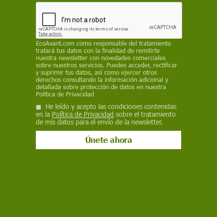
espectáculos taurinos", contraviniendo así las
recomendaciones del Comité de Derechos del
Niño de la ONU
EP
EcoAvant.com
como responsable del tratamiento
tratará tus datos con la finalidad de remitirte
nuestra newsletter con novedades comerciales
6 de agosto de 2024
sobre nuestros servicios. Puedes acceder, rectificar
y suprimir tus datos, así como ejercer otros
derechos consultando la información adicional y
Facebook
X
WhatsApp
Meneame
Seguir en
detallada sobre protección de datos en nuestra
Política de Privacidad
Bluesky
He leído y acepto las condiciones contenidas
en la
Política de Privacidad
sobre el tratamiento
de mis datos para el envío de la newsletter.
Rechazo al reparto de entradas gratis a menores para novillada