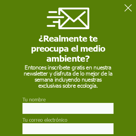
Home
Actualidad
Entidades animalistas rechazan el reparto de entradas gratis a
menores para novillada en Plasencia
¿Realmente te
preocupa el medio
ACTUALIDAD
ambiente?
Entidades animalistas
Entonces inscríbete gratis en nuestra
newsletter y disfruta de lo mejor de la
rechazan el reparto de
semana incluyendo nuestras
entradas gratis a
exclusivas sobre ecología.
menores para
Tu nombre
novillada en Plasencia
Tu correo electrónico
Una medida que "expone a niños, niñas y
adolescentes a la violencia inherente de los