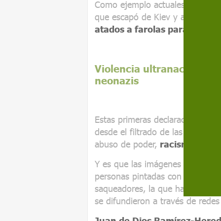
Como ejemplo actuales y según s
que escapó de Kiev y al llegar a
atados a farolas para humilla
Violencia ultranacionalist
neonazis
Estas primeras declaraciones pa
desde el filtrado de las primer
abuso de poder,
racismo y ve
Y es que las imágenes con famili
personas pintadas con la cara ve
saqueadores, la que ha sido la v
se difundieron a través de redes 
Juan de Dios Ramírez-Here