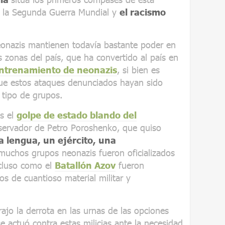
n la Segunda Guerra Mundial y
el racismo
neonazis mantienen todavía bastante poder en
s zonas del país, que ha convertido al país en
entrenamiento de neonazis
, si bien es
que estos ataques denunciados hayan sido
 tipo de grupos.
as el
golpe de estado blando del
servador de Petro Poroshenko, que quiso
 lengua, un ejército, una
muchos grupos neonazis fueron oficializados
ncluso como el
Batallón Azov
fueron
os de cuantioso material militar y
rajo la derrota en las urnas de las opciones
e actuó contra estas milicias ante la necesidad