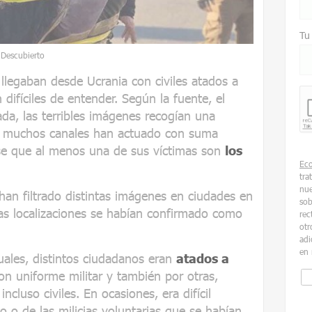
Tu
 Descubierto
legaban desde Ucrania con civiles atados a
 difíciles de entender. Según la fuente, el
da, las terribles imágenes recogían una
ue muchos canales han actuado con suma
rse que al menos una de sus víctimas son
los
Ec
tra
nue
han filtrado distintas imágenes en ciudades en
sob
nas localizaciones se habían confirmado como
rec
otr
adi
en 
uales, distintos ciudadanos eran
atados a
n uniforme militar y también por otras,
incluso civiles. En ocasiones, era difícil
ito o de las milicias voluntarias que se habían