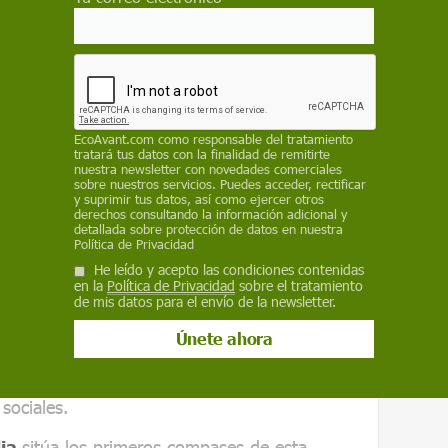
us fuentes cita el caso de una familia gitana
 Leópolis fueron
apresados por un grupo y
rlos.
a y el peligro de las milicias
EcoAvant.com
como responsable del tratamiento
tratará tus datos con la finalidad de remitirte
nuestra newsletter con novedades comerciales
sobre nuestros servicios. Puedes acceder, rectificar
y suprimir tus datos, así como ejercer otros
derechos consultando la información adicional y
detallada sobre protección de datos en nuestra
recen confirmar uno de los miedos presentes
Política de Privacidad
as imágenes: que estuviéramos ante un caso de
He leído y acepto las condiciones contenidas
en la
Política de Privacidad
sobre el tratamiento
nganza aprovechando la guerra
.
de mis datos para el envío de la newsletter.
as enteras atadas a farolas o con algunas
rde hacían difícil mantener las acusaciones de
ersión oficial desde que estas duras imágenes
sociales.
dia
sitúa los primeros compases de esta