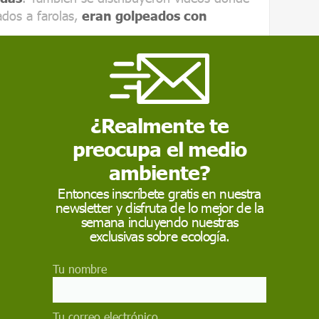
ados a farolas,
eran golpeados con
te comportamiento es que era una actividad
a distintas voces de la Unión Romaní
o que los casos son de
persecución y
a, unos 400.000, que viven en el país.
¿Realmente te
icepresidente de relaciones
preocupa el medio
Ramírez-Heredia Montoya
.
ambiente?
l Presidente de la Unión Romaní
Entonces inscríbete gratis en nuestra
newsletter y disfruta de lo mejor de la
nics, pide una investigación sobre los hechos
semana incluyendo nuestras
el racismo histórico hacia esta comunidad. De
exclusivas sobre ecología.
dar de la veracidad de la noticia es que estos
na del país ya se habían denunciado años
Tu nombre
rios medios
se hicieron eco del aumento del
na en Ucrania.
Tu correo electrónico