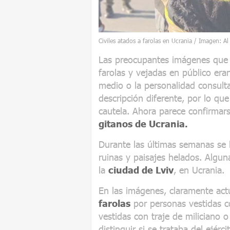
Civiles atados a farolas en Ucrania / Imagen: Al
Las preocupantes imágenes que l
farolas y vejadas en público eran
medio o la personalidad consulta
descripción diferente, por lo q
cautela. Ahora parece confirma
gitanos de Ucrania.
Durante las últimas semanas se 
ruinas y paisajes helados. Algu
la
ciudad de Lviv
, en Ucrania.
En las imágenes, claramente act
farolas
por personas vestidas co
vestidas con traje de miliciano o 
distinguir si se trataba del ejérc