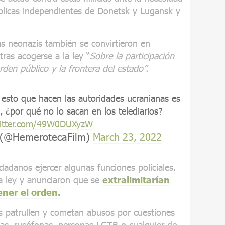
blicas independientes de Donetsk y Lugansk y
s neonazis también se convirtieron en
tras acogerse a la ley “
Sobre la participación
rden público y la frontera del estado”.
 esto que hacen las autoridades ucranianas es
 ¿por qué no lo sacan en los telediarios?
witter.com/49W0DUXyzW
 (@HemerotecaFilm)
March 23, 2022
dadanos ejercer algunas funciones policiales.
ta ley y anunciaron que se
extralimitarían
ner el orden.
s patrullen y cometan abusos por cuestiones
cas, rusófonas, personas LGTB o cualquier de