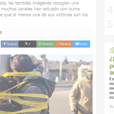
da, las terribles imágenes recogían una
ue muchos canales han actuado con suma
se que al menos una de sus víctimas son los
TO
Facebook
X
WhatsApp
Meneame
Bluesky
¿
p
a
En
nu
me
nu
ec
Tu