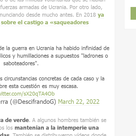
 fuerzas armadas de Ucrania. Por otro lado,
denunciando desde mucho antes. En 2018
ya
r sobre el castigo a «saqueadores
de la guerra en Ucrania ha habido infinidad de
licos y humillaciones a supuestos "ladrones o
saboteadores".
s circunstancias concretas de cada caso y la
bre esta cuestión es muy escasa.
twitter.com/sX20qTA4Ob
erra (@DescifrandoG)
March 22, 2022
ra de verde
. A algunos hombres también se
os los
mantenían a la intemperie una
idas
. También se distribuyeron vídeos donde