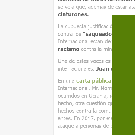
se veía que, además de estar at
cinturones.
La supuesta justificación de es
contra los
“saqueadores”.
Ahor
Internacional están denunciand
racismo
contra la minoría gitan
Una de estas voces es la de su v
internacionales,
Juan de Dios 
En una
carta pública
enviada a
Internacional, Mr. Normund Rove
ocurridos en Ucrania, relatando 
hecho, otra cuestión que hizo du
hechos contra la comunidad gita
antes. En 2017, por ejemplo,
va
ataque a personas de etnia gita