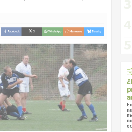
Facebook
X
WhatsApp
Meneame
Bluesky
¿
p
a
En
nu
me
nu
ec