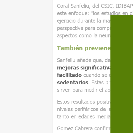
Coral Sanfeliu, del CSIC, IDIBAP
este enfoque: “los estudios en 
ejercicio durante la mayor part
perspectiva para comprender el 
aspectos como la neuroprotecció
También previene el Alz
Sanfeliu añade que, de hecho, 
mejoras significativas en las
facilitado
cuando se comparar
sedentarios
. Estas pruebas, c
sirven para medir el aprendizaje
Estos resultados positivos se ac
niveles periféricos de las molé
tanto en edades medias como j
Gomez Cabrera confirma el efect