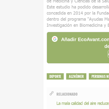
de Medicina y Ciencias de la S
Este estudio ha podido desarroll
concedida en 2014 por la Fundaci
dentro del programa "Ayudas Mari
Investigación en Biomedicina y E
Añadir EcoAvant.com
de
DEPORTE
ALZHÉIMER
PERSONAS M
RELACIONADO
La mala calidad del aire reduc