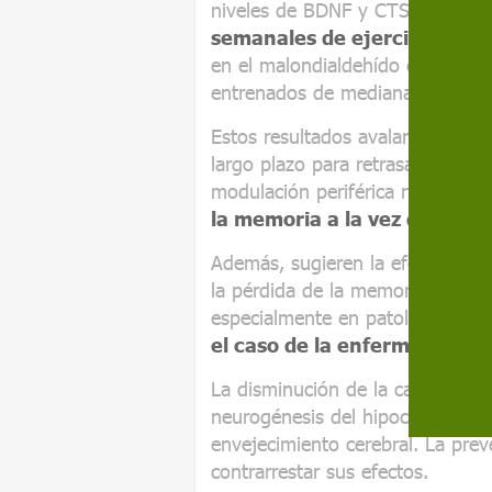
niveles de BDNF y CTSB
se cor
semanales de ejercicio
. Tamb
en el malondialdehído en plasma
entrenados de mediana edad y j
Estos resultados avalan el impac
largo plazo para retrasar el inici
modulación periférica neurotrófi
la memoria a la vez que en
Además, sugieren la efectividad 
la pérdida de la memoria relaci
especialmente en patologías en l
el caso de la enfermedad de
La disminución de la capacidad 
neurogénesis del hipocampo son
envejecimiento cerebral. La pre
contrarrestar sus efectos.