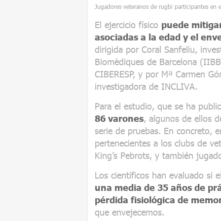
Jugadores veteranos de rugbi participantes en e
El ejercicio físico
puede mitigar
asociadas a la edad y el env
dirigida por Coral Sanfeliu, inves
Biomèdiques de Barcelona (IIBB)
CIBERESP, y por Mª Carmen Góme
investigadora de INCLIVA.
Para el estudio, que se ha publ
86 varones
, algunos de ellos d
serie de pruebas. En concreto, e
pertenecientes a los clubs de 
King’s Pebrots, y también jugad
Los científicos han evaluado si 
una media de 35 años de prá
pérdida fisiológica de memo
que envejecemos.