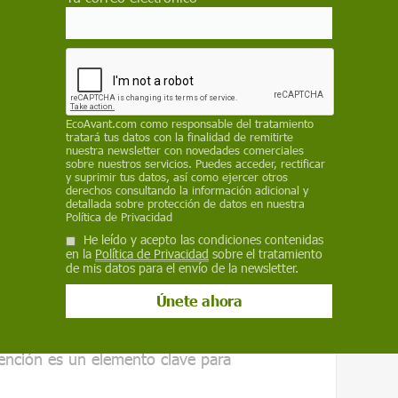
relacionaron inversamente con las horas
ién se detectó una disminución significativa
, un índice de daño oxidativo, en sujetos
óvenes.
to positivo del entrenamiento con ejercicios a
EcoAvant.com
como responsable del tratamiento
o de la pérdida fisiológica de la memoria y la
tratará tus datos con la finalidad de remitirte
nuestra newsletter con novedades comerciales
ca y redox asociada,
ayudando a mantener
sobre nuestros servicios. Puedes acceder, rectificar
vejecemos
.
y suprimir tus datos, así como ejercer otros
derechos consultando la información adicional y
detallada sobre protección de datos en nuestra
del ejercicio como estrategia preventiva contra
Política de Privacidad
onada con la edad y la neurodegeneración,
He leído y acepto las condiciones contenidas
en la
Política de Privacidad
sobre el tratamiento
as que esta pérdida es un distintivo
como es
de mis datos para el envío de la newsletter.
 Alzheimer
.
de aprendizaje o de la memoria y la
 algunas de las consecuencias normales del
vención es un elemento clave para