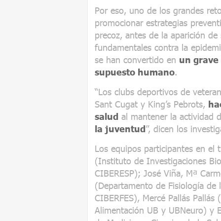
Por eso, uno de los grandes reto
promocionar estrategias preven
precoz, antes de la aparición de
fundamentales contra la epidemi
se han convertido en
un grave 
supuesto humano
.
“Los clubs deportivos de vetera
Sant Cugat y King’s Pebrots,
ha
salud
al mantener la actividad 
la juventud
”, dicen los investi
Los equipos participantes en el 
(Instituto de Investigaciones B
CIBERESP); José Viña, Mª Carm
(Departamento de Fisiología de l
CIBERFES), Mercé Pallás Pallás (
Alimentación UB y UBNeuro) y El