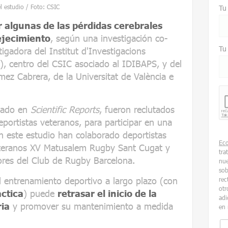
l estudio / Foto: CSIC
Tu
 algunas de las pérdidas cerebrales
ejecimiento
, según una investigación co-
Tu
tigadora del Institut d'Investigacions
, centro del CSIC asociado al IDIBAPS, y del
z Cabrera, de la Universitat de València e
icado en
Scientific Reports
, fueron reclutados
eportistas veteranos, para participar en una
n este estudio han colaborado deportistas
Ec
veteranos XV Matusalem Rugby Sant Cugat y
tra
ores del Club de Rugby Barcelona.
nue
sob
el entrenamiento deportivo a largo plazo (con
rec
otr
ctica
) puede
retrasar el inicio de la
adi
ria
y promover su mantenimiento a medida
en 