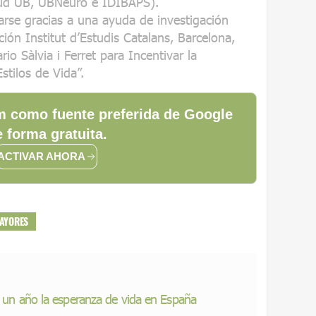
alud UB, UBNeuro e IDIBAPS).
arse gracias a una ayuda de investigación
ón Institut d’Estudis Catalans, Barcelona,
o Sàlvia i Ferret para Incentivar la
stilos de Vida”.
 como fuente preferida de Google
 forma gratuita.
ACTIVAR AHORA
AYORES
e un año la esperanza de vida en España