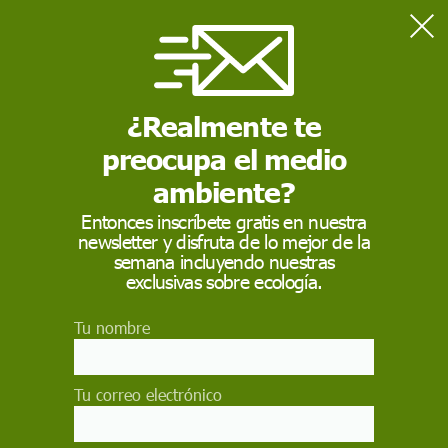
Home
Consumo
La UE autoriza el uso de soja modificada genéticamente como
alimento humano y animal
¿Realmente te
preocupa el medio
CONSUMO
ambiente?
La UE autoriza el uso
Entonces inscríbete gratis en nuestra
newsletter y disfruta de lo mejor de la
de soja modificada
semana incluyendo nuestras
genéticamente como
exclusivas sobre ecología.
alimento humano y
Tu nombre
animal
Tu correo electrónico
El Ejecutivo comunitario tenía la obligación legal
de decidir sobre esta autorización después de