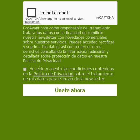
que los Estados miembro no alcanzaran una
mayoría cualificada ni a favor ni en contra de la
autorización
EP
EcoAvant.com
como responsable del tratamiento
tratará tus datos con la finalidad de remitirte
nuestra newsletter con novedades comerciales
7 de julio de 2025
sobre nuestros servicios. Puedes acceder, rectificar
y suprimir tus datos, así como ejercer otros
derechos consultando la información adicional y
Facebook
X
WhatsApp
Meneame
Seguir en
detallada sobre protección de datos en nuestra
Política de Privacidad
Bluesky
He leído y acepto las condiciones contenidas
en la
Política de Privacidad
sobre el tratamiento
de mis datos para el envío de la newsletter.
Bruselas autoriza el uso de soja transgénica como alimento humano y
animal. Fumigación / Foto: PB