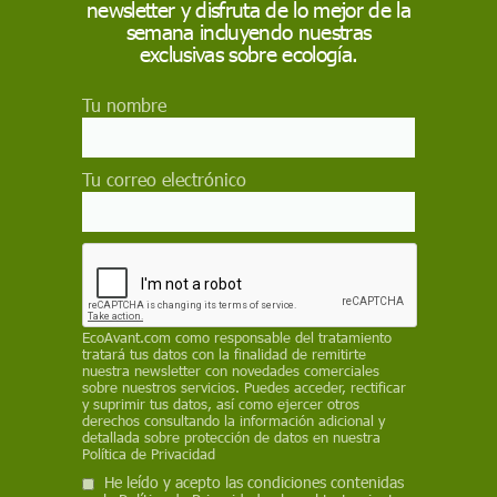
newsletter y disfruta de lo mejor de la
Sexuales contra los Niños 2025
semana incluyendo nuestras
El Día Mundial para Prevenir la Explotación, los
exclusivas sobre ecología.
Abusos y la Violencia Sexuales contra los Niños y
Promover la Sanación 2025 se celebra el 18 de
Tu nombre
noviembre, con el objetivo de concienciar sobre la
importancia de proteger a los niños de estos graves
delitos y promover la sanación de las víctimas
Tu correo electrónico
Actualidad
Violencia contra niñas, niños y
adolescentes: cifras e impacto en
España
Casi la mitad de los jóvenes en España han sufrido
violencia psicológica y más de un tercio violencia física
EcoAvant.com
como responsable del tratamiento
o sexual durante su infancia y adolescencia, con
tratará tus datos con la finalidad de remitirte
nuestra newsletter con novedades comerciales
consecuencias que a menudo persisten en la vida
sobre nuestros servicios. Puedes acceder, rectificar
adulta
y suprimir tus datos, así como ejercer otros
derechos consultando la información adicional y
detallada sobre protección de datos en nuestra
Política de Privacidad
Actualidad
¿Está mi hijo hablando con un
He leído y acepto las condiciones contenidas