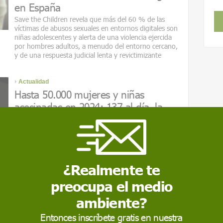
en España
Save the Children revela que más del 60 % de las
víctimas de abusos sexuales en entornos digitales son
niñas adolescentes y alerta de una violencia ejercida
por hombres adultos, a menudo del entorno cercano,
y de una respuesta judicial lenta y revictimizante
Actualidad
Hasta 50.000 mujeres y niñas
asesinadas en 2024: 137 al día, la
mayoría en sus hogares
"El hogar es el lugar más peligroso para mujeres y
niñas", dado que el 60% de las víctimas de feminicidio
en 2024 murieron a manos de su pareja o familiares,
según ONU; el informe resalta cifras globales y la
¿Realmente te
urgencia de políticas de prevención
preocupa el medio
Salud
ambiente?
Día Mundial para Prevenir la
Entonces inscríbete gratis en nuestra
Explotación, los Abusos y la Violencia