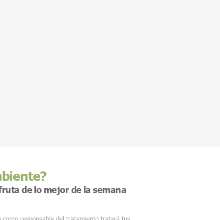
mbiente?
sfruta de lo mejor de la semana
m
como responsable del tratamiento tratará tus