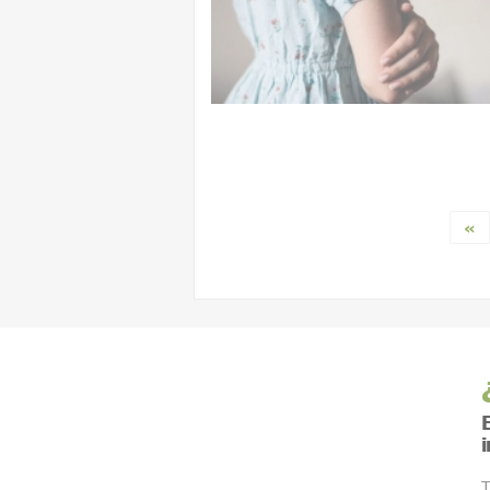
«
E
T