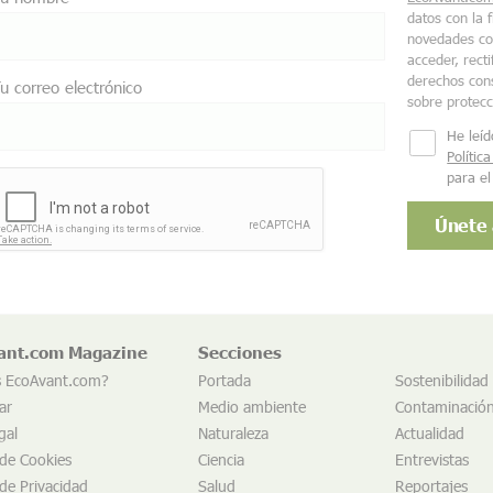
datos con la 
novedades co
acceder, recti
derechos cons
u correo electrónico
sobre protec
He leíd
Polític
para el
ant.com Magazine
Secciones
s EcoAvant.com?
Portada
Sostenibilidad
ar
Medio ambiente
Contaminació
gal
Naturaleza
Actualidad
 de Cookies
Ciencia
Entrevistas
 de Privacidad
Salud
Reportajes