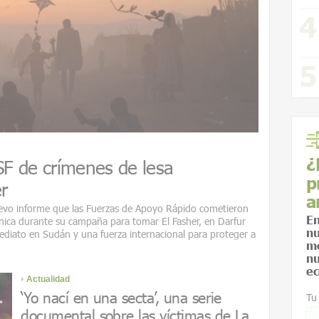
¿
SF de crímenes de lesa
p
r
a
uevo informe que las Fuerzas de Apoyo Rápido cometieron
En
nica durante su campaña para tomar El Fasher, en Darfur
nu
mediato en Sudán y una fuerza internacional para proteger a
me
nu
ec
Actualidad
‘Yo nací en una secta’, una serie
Tu
documental sobre las víctimas de La