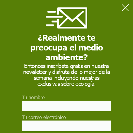
Home
supermercado
¿Realmente te
SUPERMERCADO
preocupa el medio
Un
supermercado
es un establecimiento comercial de
venta al por menor que ofrece bienes de consumo en
ambiente?
sistema de autoservicio entre los que se encuentran
alimentos, ropa, artículos de higiene, perfumería y
Entonces inscríbete gratis en nuestra
limpieza.
newsletter y disfruta de lo mejor de la
semana incluyendo nuestras
exclusivas sobre ecología.
Tu nombre
Tu correo electrónico