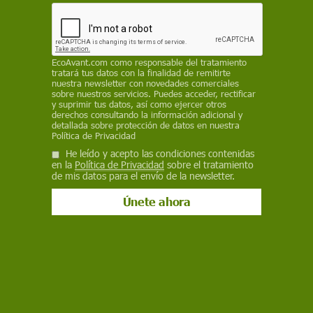
Consumo
EcoAvant.com
como responsable del tratamiento
El 78% de consumidores prioriza
tratará tus datos con la finalidad de remitirte
nuestra newsletter con novedades comerciales
medidas contra desperdicio al
sobre nuestros servicios. Puedes acceder, rectificar
y suprimir tus datos, así como ejercer otros
comprar alimentos
derechos consultando la información adicional y
detallada sobre protección de datos en nuestra
El Barómetro del Desperdicio Alimentario revela mayor
Política de Privacidad
conciencia social en España, donde los consumidores valoran la
He leído y acepto las condiciones contenidas
sostenibilidad, demandan transparencia a los supermercados y
en la
Política de Privacidad
sobre el tratamiento
adoptan hábitos para reducir el desperdicio en el hogar
de mis datos para el envío de la newsletter.