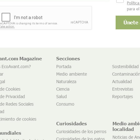
Polític
para el
ant.com Magazine
Secciones
s EcoAvant.com?
Portada
Sostenibilidad
ar
Medio ambiente
Contaminació
gal
Naturaleza
Actualidad
 de Cookies
Ciencia
Entrevistas
 de Privacidad
Salud
Reportajes
 de Redes Sociales
Consumo
dad
imiento de cookies
Curiosidades
Medio ambi
localidad
Curiosidades de los perros
mundiales
Noticias de An
Curiosidades de los gatos