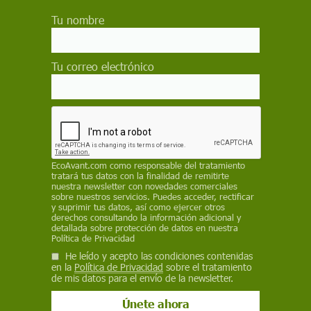
Ecologistas en Acción, Amigas de la Tierra y
Tu nombre
Greenpeace han anunciado que van a abandonar X,
antes Twitter, el próximo lunes, día de toma de
posesión de Donald Trump como presidente de EEUU.
X se ha convertido en "un peligro para la democracia"
Tu correo electrónico
Actualidad
Por qué los medios abandonan el
barco sin rumbo en el que se ha
convertido la red X
EcoAvant.com
como responsable del tratamiento
“Adiós, X. Fue bonito mientras duró” podría ser el
tratará tus datos con la finalidad de remitirte
comienzo de una despedida entre los medios como el
nuestra newsletter con novedades comerciales
español 'La Vanguardia' o el británico 'The Guardian' y
sobre nuestros servicios. Puedes acceder, rectificar
el antiguo Twitter
y suprimir tus datos, así como ejercer otros
derechos consultando la información adicional y
detallada sobre protección de datos en nuestra
Política de Privacidad
Actualidad
He leído y acepto las condiciones contenidas
Brasil prohíbe X: ¿otros países
en la
Política de Privacidad
sobre el tratamiento
seguirán su ejemplo?
de mis datos para el envío de la newsletter.
La prohibición demuestra que las autoridades
brasileñas ya no están dispuestas a tolerar que los