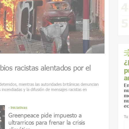
¿
rbios racistas alentados por el
p
a
 detenidos, mientras las autoridades británicas denuncian
En
 incendiadas y la difusión de mensajes racistas en
nu
me
nu
ec
Iniciativas
Greenpeace pide impuesto a
Tu
ultrarricos para frenar la crisis