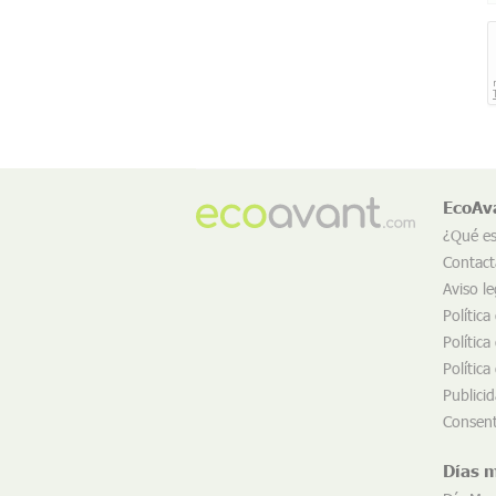
EcoAv
¿Qué e
Contact
Aviso le
Política
Política
Política
Publici
Consent
Días 