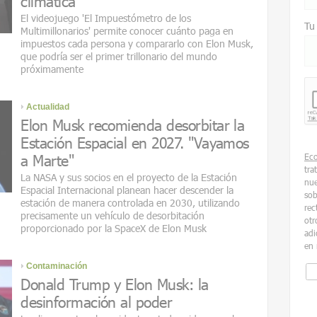
climática
El videojuego 'El Impuestómetro de los
Tu
Multimillonarios' permite conocer cuánto paga en
impuestos cada persona y compararlo con Elon Musk,
que podría ser el primer trillonario del mundo
próximamente
Actualidad
Elon Musk recomienda desorbitar la
Estación Espacial en 2027. "Vayamos
a Marte"
Ec
tra
La NASA y sus socios en el proyecto de la Estación
nue
Espacial Internacional planean hacer descender la
sob
estación de manera controlada en 2030, utilizando
rec
precisamente un vehículo de desorbitación
otr
proporcionado por la SpaceX de Elon Musk
adi
en 
Contaminación
Donald Trump y Elon Musk: la
desinformación al poder