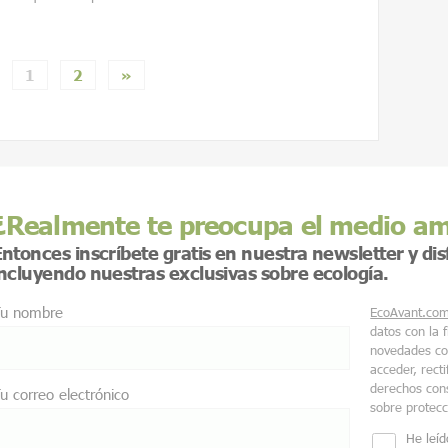
1
2
»
¿Realmente te preocupa el medio a
ntonces inscríbete gratis en nuestra newsletter y di
incluyendo nuestras exclusivas sobre ecología.
u nombre
EcoAvant.co
datos con la 
novedades co
acceder, recti
derechos cons
u correo electrónico
sobre protec
He leíd