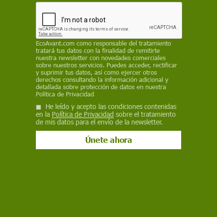
Consumo
EcoAvant.com
como responsable del tratamiento
Solo el 13% de las mayores empresas
tratará tus datos con la finalidad de remitirte
nuestra newsletter con novedades comerciales
fija compromisos verificables con la
sobre nuestros servicios. Puedes acceder, rectificar
y suprimir tus datos, así como ejercer otros
naturaleza
derechos consultando la información adicional y
detallada sobre protección de datos en nuestra
El 79% de las 180 mayores corporaciones del mundo ha
Política de Privacidad
prometido proteger la biodiversidad, pero solo el 13% fija
He leído y acepto las condiciones contenidas
objetivos lo bastante claros y detallados como para que la
en la
Política de Privacidad
sobre el tratamiento
sociedad pueda comprobar si de verdad los cumple
de mis datos para el envío de la newsletter.