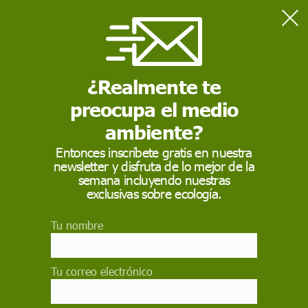
Home
Café
¿Realmente te
CAFÉ
preocupa el medio
El
café
es la bebida que se obtiene a partir de los granos
tostados y molidos de los frutos de la planta del café; es
ambiente?
altamente estimulante por su contenido de cafeína, una
sustancia psicoactiva. Es una de las tres bebidas​ más
Entonces inscríbete gratis en nuestra
consumidas del mundo junto con el agua y el té.
newsletter y disfruta de lo mejor de la
semana incluyendo nuestras
exclusivas sobre ecología.
Tu nombre
Tu correo electrónico