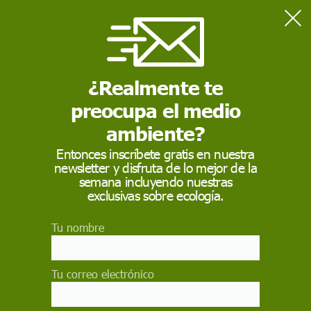
Home
Bous al carrer
¿Realmente te
BOUS AL CARRER
preocupa el medio
Los
Bous al carrer
(en castellano
Toros en la calle
),
también llamado
Correbous
, es una fiesta taurina popular
ambiente?
típica, donde se sueltan, conducen, torean o recortan las
reses bravas sin que exista lidia de las mismas.
Entonces inscríbete gratis en nuestra
newsletter y disfruta de lo mejor de la
semana incluyendo nuestras
exclusivas sobre ecología.
Tu nombre
Tu correo electrónico