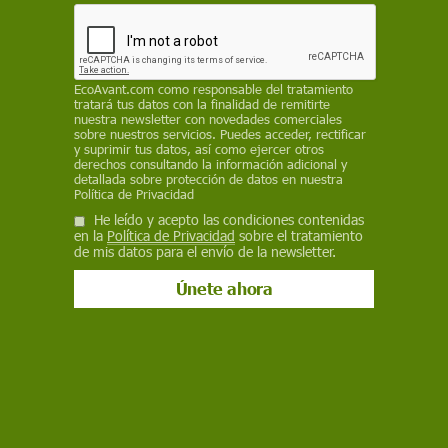
14 de julio de 2021
Facebook
X
WhatsApp
Meneame
Seguir en
Bluesky
EcoAvant.com
como responsable del tratamiento
tratará tus datos con la finalidad de remitirte
nuestra newsletter con novedades comerciales
sobre nuestros servicios. Puedes acceder, rectificar
y suprimir tus datos, así como ejercer otros
derechos consultando la información adicional y
detallada sobre protección de datos en nuestra
Política de Privacidad
He leído y acepto las condiciones contenidas
en la
Política de Privacidad
sobre el tratamiento
de mis datos para el envío de la newsletter.
Pasta sin gluten / Foto: Pixabay
Para Gema siempre fue complicada la hora de la
comida en el trabajo. Cuando tenía 24 años, se
levantaba cada mañana, tal y como hacía desde
hacía más de diez años, a prepararse su plato de