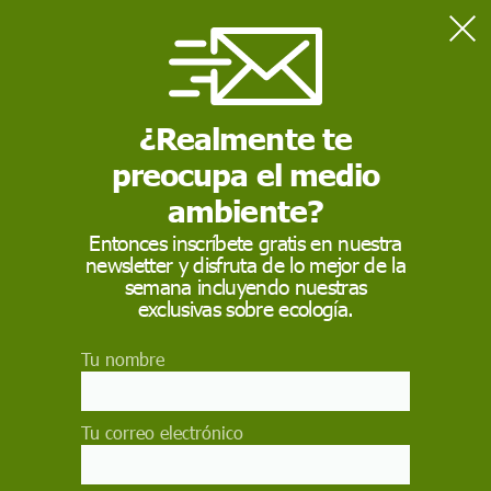
Home
Salud
La vida sin gluten: necesidad o moda
¿Realmente te
preocupa el medio
SALUD
ambiente?
La vida sin gluten:
Entonces inscríbete gratis en nuestra
necesidad o moda
newsletter y disfruta de lo mejor de la
semana incluyendo nuestras
exclusivas sobre ecología.
La enfermedad celiaca es una afección del
sistema inmunitario en la que las personas no
pueden consumir gluten porque daña su
Tu nombre
intestino delgado
JULIÁN RODRÍGUEZ ALMAGRO
;
ANTONIO HERNÁNDEZ MARTÍNEZ
,
Tu correo electrónico
UNIVERSIDAD DE CASTILLA-LA MANCHA Y
JUAN MIGUEL MARTÍNEZ
GALIANO
, UNIVERSIDAD DE JAÉN /
THE CONVERSATION