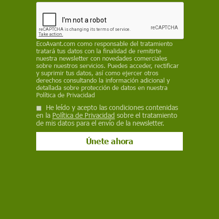
crucero afectado por hantavirus se calcula desde
el 6 de mayo tras analizar los contactos a bordo.
Javier Padilla asegura que los 14 españoles se
encuentran bien y matiza el supuesto positivo
EcoAvant.com
como responsable del tratamiento
detectado por Estados Unidos
tratará tus datos con la finalidad de remitirte
nuestra newsletter con novedades comerciales
sobre nuestros servicios. Puedes acceder, rectificar
REDACCIÓN / EP
y suprimir tus datos, así como ejercer otros
derechos consultando la información adicional y
11 de mayo de 2026
detallada sobre protección de datos en nuestra
Política de Privacidad
Facebook
X
WhatsApp
Meneame
Seguir en
He leído y acepto las condiciones contenidas
en la
Política de Privacidad
sobre el tratamiento
Bluesky
de mis datos para el envío de la newsletter.