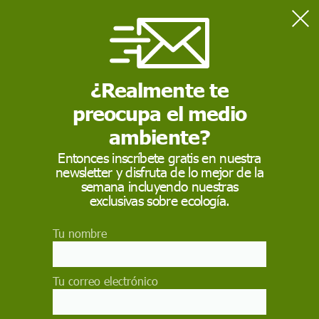
Home
Salud
Sanidad fija la cuarentena del MV Hondius desde el 6 de mayo
y prevé hasta 42 días por hantavirus
¿Realmente te
preocupa el medio
SALUD
ambiente?
Sanidad fija la
Entonces inscríbete gratis en nuestra
newsletter y disfruta de lo mejor de la
cuarentena del MV
semana incluyendo nuestras
Hondius desde el 6 de
exclusivas sobre ecología.
mayo y prevé hasta 42
Tu nombre
días por hantavirus
Tu correo electrónico
El Ministerio de Sanidad señala que el
aislamiento de los pasajeros evacuados del