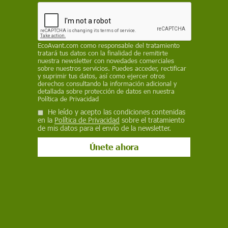
REDACCIÓN / EP
27 de enero de 2025
Facebook
X
WhatsApp
Meneame
Seguir en
EcoAvant.com
como responsable del tratamiento
tratará tus datos con la finalidad de remitirte
Bluesky
nuestra newsletter con novedades comerciales
sobre nuestros servicios. Puedes acceder, rectificar
y suprimir tus datos, así como ejercer otros
derechos consultando la información adicional y
detallada sobre protección de datos en nuestra
Política de Privacidad
He leído y acepto las condiciones contenidas
en la
Política de Privacidad
sobre el tratamiento
de mis datos para el envío de la newsletter.
El astronauta Thomas Pesquet durante un paseo espacial. Las misiones
prolongadas afectan a los ojos de los astronautas / Foto: NASA
La falta de gravedad en el espacio provoca
cambios significativos en los ojos y la visión de
los astronautas después de seis a doce meses a