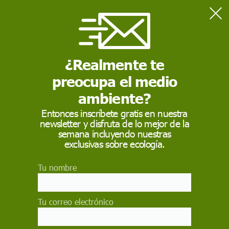
Home
Salud
Los ojos de los astronautas se debilitan en misiones
prolongadas
¿Realmente te
preocupa el medio
SALUD
ambiente?
Los ojos de los
Entonces inscríbete gratis en nuestra
newsletter y disfruta de lo mejor de la
astronautas se
semana incluyendo nuestras
debilitan en misiones
exclusivas sobre ecología.
prolongadas
Tu nombre
Al menos el 70% de los astronautas de la ISS
han sido afectados por el síndrome neuroocular
Tu correo electrónico
asociado a los vuelos espaciales