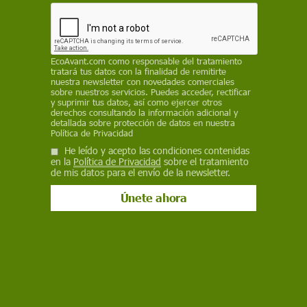
de otros continentes
EP
EcoAvant.com
como responsable del tratamiento
26 de febrero de 2024
tratará tus datos con la finalidad de remitirte
nuestra newsletter con novedades comerciales
Facebook
X
WhatsApp
Meneame
Seguir en
sobre nuestros servicios. Puedes acceder, rectificar
y suprimir tus datos, así como ejercer otros
Bluesky
derechos consultando la información adicional y
detallada sobre protección de datos en nuestra
Política de Privacidad
He leído y acepto las condiciones contenidas
en la
Política de Privacidad
sobre el tratamiento
de mis datos para el envío de la newsletter.
Gripe Aviar contamina aves en la Antártida. Ejemplar de págalo / Foto:
EP
Un equipo científico del Centro de Biología