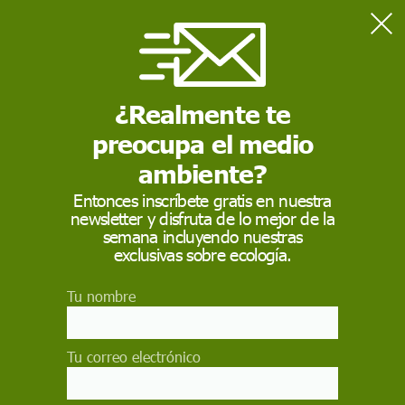
Home
Salud
CSIC confirma la presencia por primera vez en la Antártida del
virus de la gripe aviar
¿Realmente te
preocupa el medio
SALUD
ambiente?
CSIC confirma la
Entonces inscríbete gratis en nuestra
newsletter y disfruta de lo mejor de la
presencia por primera
semana incluyendo nuestras
vez en la Antártida del
exclusivas sobre ecología.
virus de la gripe aviar
Tu nombre
Este descubrimiento demuestra por primera vez
que el virus de la 'Gripe Aviar Altamente
Tu correo electrónico
Patogénica' ha llegado a la Antártida a pesar de
la distancia y barreras naturales que la separan