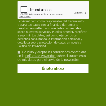
nuevamente al borde del colapso"
REDACCIÓN / EP
EcoAvant.com
como responsable del tratamiento
4 de abril de 2025
tratará tus datos con la finalidad de remitirte
nuestra newsletter con novedades comerciales
Facebook
X
WhatsApp
Meneame
Seguir en
sobre nuestros servicios. Puedes acceder, rectificar
y suprimir tus datos, así como ejercer otros
Bluesky
derechos consultando la información adicional y
detallada sobre protección de datos en nuestra
Política de Privacidad
He leído y acepto las condiciones contenidas
en la
Política de Privacidad
sobre el tratamiento
de mis datos para el envío de la newsletter.
En España, el fin de la moratoria permitirá cazar 106.920 tórtolas.
Tórtola Común 'Streptopelia turtur' / Foto: Wikimedia
La Comisión Europea ha permitido reabrir la caza