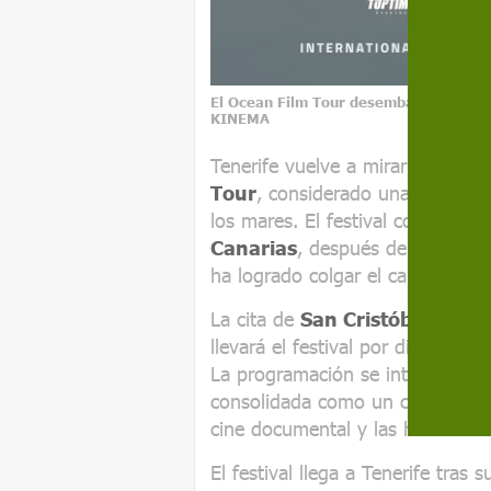
El Ocean Film Tour desembarca en Tene
KINEMA
Tenerife vuelve a mirar al océan
Tour
, considerado una de las gr
los mares. El festival continúa 
Canarias
, después de las anter
ha logrado colgar el cartel de lle
La cita de
San Cristóbal de L
llevará el festival por distintos
La programación se integra ade
consolidada como un circuito de 
cine documental y las historias 
El festival llega a Tenerife tras 