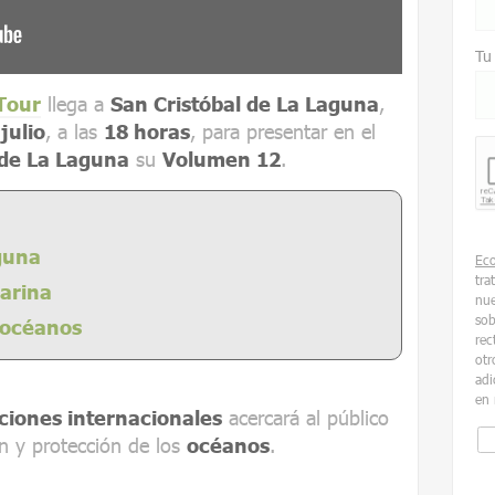
Tu
Tour
llega a
San Cristóbal de La Laguna
,
julio
, a las
18 horas
, para presentar en el
 de La Laguna
su
Volumen 12
.
guna
Ec
tra
marina
nue
sob
 océanos
rec
otr
adi
en 
ciones internacionales
acercará al público
ón y protección de los
océanos
.