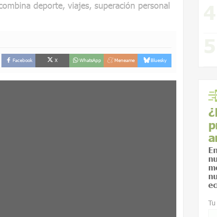
combina deporte, viajes, superación personal
Facebook
X
WhatsApp
Meneame
Bluesky
¿
p
a
En
nu
me
nu
ec
Tu