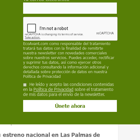
rife con historias sobre aventura y océanos / Imagen:
EcoAvant.com
como responsable del tratamiento
o a través del
International Ocean Film
tratará tus datos con la finalidad de remitirte
nuestra newsletter con novedades comerciales
andes citas europeas del cine, la aventura y
sobre nuestros servicios. Puedes acceder, rectificar
su gira nacional con una nueva parada en
y suprimir tus datos, así como ejercer otros
derechos consultando la información adicional y
iores proyecciones celebradas en la isla, donde
detallada sobre protección de datos en nuestra
Política de Privacidad
no edición tras edición.
He leído y acepto las condiciones contenidas
en la
Política de Privacidad
sobre el tratamiento
a Laguna
forma parte de un recorrido que
de mis datos para el envío de la newsletter.
 puntos del país con una veintena de eventos.
más en una gira europea con
230 destinos
,
referencia para los aficionados al océano, el
de exploración.
su
estreno nacional en Las Palmas de