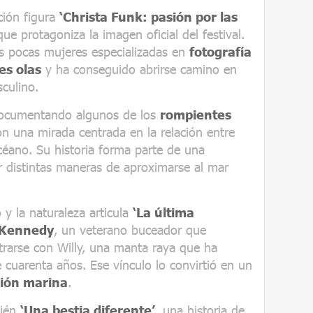
ción figura
‘Christa Funk: pasión por las
 que protagoniza la imagen oficial del festival.
s pocas mujeres especializadas en
fotografía
es olas
y ha conseguido abrirse camino en
culino.
 documentando algunos de los
rompientes
on una mirada centrada en la relación entre
océano. Su historia forma parte de una
 distintas maneras de aproximarse al mar
y la naturaleza articula
‘La última
 Kennedy
, un veterano buceador que
rarse con Willy, una manta raya que ha
cuarenta años. Ese vínculo lo convirtió en un
ión marina
.
bién
‘Una bestia diferente’
, una historia de