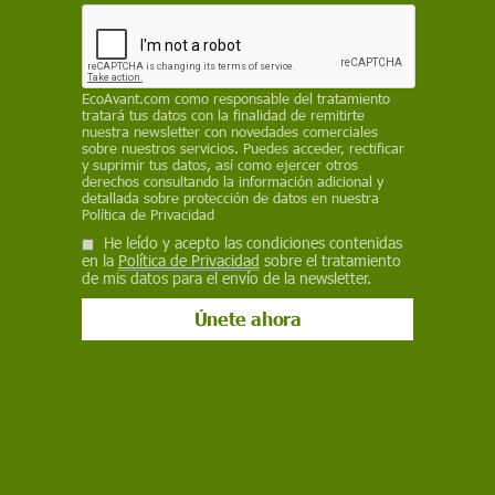
hielo
ADELINE MARCOS
PERIODISTA Y REDACTORA DE
SINC
EcoAvant.com
como responsable del tratamiento
2 de octubre de 2020
tratará tus datos con la finalidad de remitirte
nuestra newsletter con novedades comerciales
Facebook
X
WhatsApp
Meneame
Seguir en
sobre nuestros servicios. Puedes acceder, rectificar
y suprimir tus datos, así como ejercer otros
Bluesky
derechos consultando la información adicional y
detallada sobre protección de datos en nuestra
Política de Privacidad
He leído y acepto las condiciones contenidas
en la
Política de Privacidad
sobre el tratamiento
de mis datos para el envío de la newsletter.
El deshielo de Groenlandia es cada vez más acelerado / Foto: SINC
Cada vez más evidencias apuntan a que las