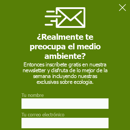
Home
Medio Ambiente
El mayor deshielo de los últimos 12.000 años en Groenlandia se
producirá este siglo
¿Realmente te
preocupa el medio
MEDIO AMBIENTE
ambiente?
El mayor deshielo de
Entonces inscríbete gratis en nuestra
newsletter y disfruta de lo mejor de la
los últimos 12.000
semana incluyendo nuestras
años en Groenlandia
exclusivas sobre ecología.
se producirá este siglo
Tu nombre
De seguir con la tendencia actual de emisiones
de CO2, la disminución de masa en 2100 será
Tu correo electrónico
cuatro veces mayor que en los últimos milenios,
lo que revertirá 4.000 años de formación de