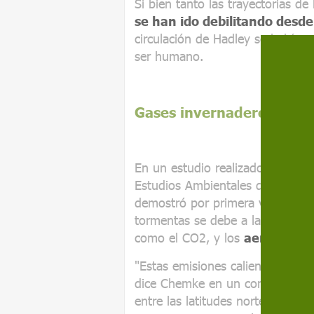
Si bien tanto las trayectorias d
se han ido debilitando desd
circulación de Hadley se había r
ser humano.
Gases invernadero y aero
En un estudio realizado con el
p
Estudios Ambientales de Ámster
demostró por primera vez que el 
tormentas se debe a las
emisio
como el CO2, y los
aerosoles
,
"Estas emisiones calientan el air
dice Chemke en un comunicado. 
entre las latitudes norte y sur, 