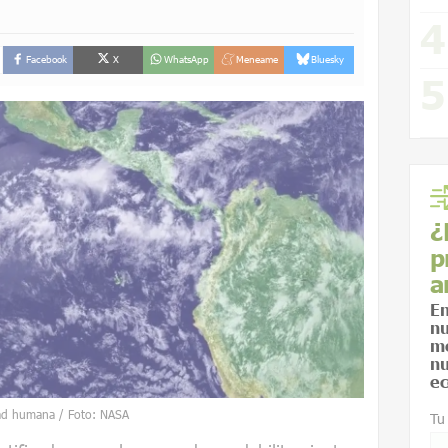
Facebook
X
WhatsApp
Meneame
Bluesky
¿
p
a
En
nu
me
nu
ec
idad humana / Foto: NASA
Tu