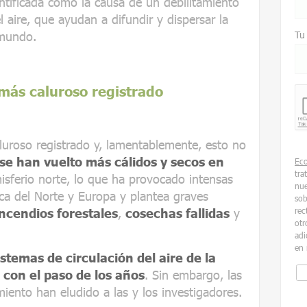
ntificada como la causa de un debilitamiento
l aire, que ayudan a difundir y dispersar la
 mundo.
Tu
 más caluroso registrado
luroso registrado y, lamentablemente, esto no
se han vuelto más cálidos y secos en
Ec
tra
misferio norte, lo que ha provocado intensas
nue
ca del Norte y Europa y plantea graves
sob
incendios forestales
,
cosechas fallidas
y
rec
otr
adi
en 
istemas de circulación del aire de la
 con el paso de los años
. Sin embargo, las
miento han eludido a las y los investigadores.