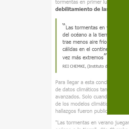
tormentas en primer lugar, se ha
debilitamiento de las trayec
Las tormentas en verano jue
del océano a la tierra. Si se 
trae menos aire frío. Esto c
cálidas en el continente, lo 
vez más extremos
REI CHEMKE, (Instituto de Ciencias 
Para llegar a esta conclusión, lo
de datos climáticos tanto de ob
avanzados. Solo cuando se incluy
de los modelos climáticos se pud
hallazgos fueron publicados en 
"Las tormentas en verano juegan 