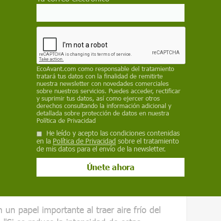
 reducido, y esta reducción ha llevado a un
torias de las tormentas
.
gan un papel importante al traer aire frío
reduce la intensidad de estas tormentas, se
EcoAvant.com
como responsable del tratamiento
onduce a una acumulación de temperaturas
tratará tus datos con la finalidad de remitirte
que puede conducir a eventos de calor cada
nuestra newsletter con novedades comerciales
sobre nuestros servicios. Puedes acceder, rectificar
y suprimir tus datos, así como ejercer otros
derechos consultando la información adicional y
de Weizmann)
detallada sobre protección de datos en nuestra
Política de Privacidad
He leído y acepto las condiciones contenidas
s científicos/as analizaron cantidades masivas
en la
Política de Privacidad
sobre el tratamiento
de mis datos para el envío de la newsletter.
servación como de modelos climáticos
eron las emisiones históricas en los cálculos
o explicar el debilitamiento observado. Estos
npj Climate and Atmospheric Science.
un papel importante al traer aire frío del